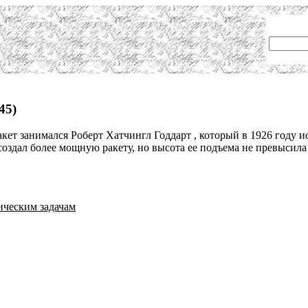
45)
ет занимался Роберт Хатчингл Годдарт , который в 1926 году ис
создал более мощную ракету, но высота ее подъема не превысила 3
ическим задачам