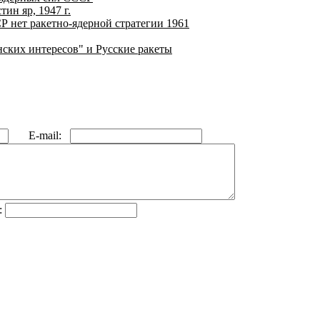
ин яр, 1947 г.
нет ракетно-ядерной стратегии 1961
ских интересов" и Русские ракеты
E-mail:
: