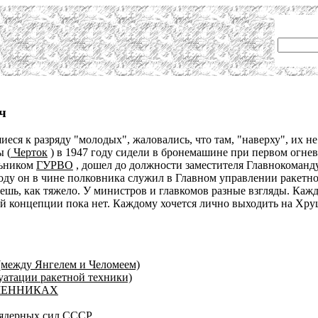
ч
иеся к разряду "молодых", жаловались, что там, "наверху", их 
 (
Черток
) в 1947 году сидели в бронемашине при первом огне
льником
ГУРВО
, дошел до должности заместителя Главнокоман
 году он в чине полковника служил в Главном управлении ракет
яешь, как тяжело. У министров и главкомов разные взгляды. Кажд
 концепции пока нет. Каждому хочется лично выходить на Хрущев
(между Янгелем и Челомеем)
уатации ракетной техники)
ЕМЕННИКАХ
 ядерных сил СССР