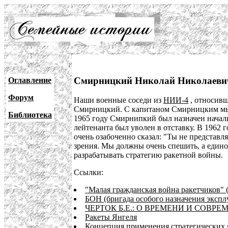
Смирницкий Николай Николаеви
Оглавление
Форум
Наши военные соседи из
НИИ-4
, относивш
Смирницкий. С капитаном Смирницким мы
Библиотека
1965 году Смирнипкий был назначен нача
лейтенанта был уволен в отставку. В 1962
очень озабоченно сказал: "Ты не представл
зрения. Мы должны очень спешить, а единой
разрабатывать стратегию ракетной войны.
Ссылки:
"Малая гражданская война ракетчиков" 
БОН (бригада особого назначения экспл
ЧЕРТОК Б.Е.: О ВРЕМЕНИ И СОВР
Ракеты Янгеля
Концепция применения стратегических