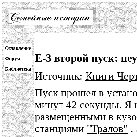
Оглавление
Е-3 второй пуск: не
Форум
Библиотека
Источник:
Книги Черт
Пуск прошел в устано
минут 42 секунды. Я 
размещенными в куз
станциями
"Тралов"
.