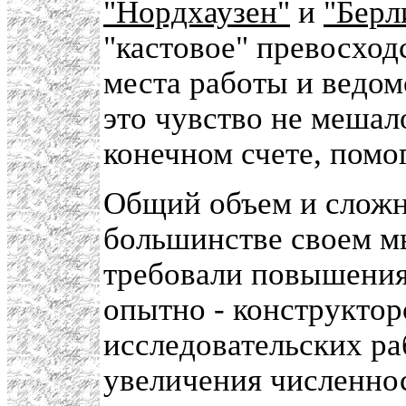
"Нордхаузен"
и
"Берл
"кастовое" превосход
места работы и ведо
это чувство не мешало
конечном счете, помо
Общий объем и сложно
большинстве своем мы
требовали повышения
опытно - конструктор
исследовательских ра
увеличения численно