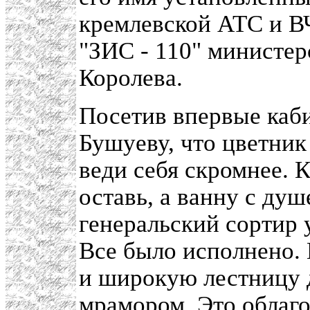
кремлевской АТС и В
"ЗИС - 110" министе
Королева.
Посетив впервые каби
Бушуеву, что цветник 
веди себя скромнее. 
оставь, а ванну с ду
генеральский сортир 
Все было исполнено. 
и широкую лестницу 
мрамором. Это облаг