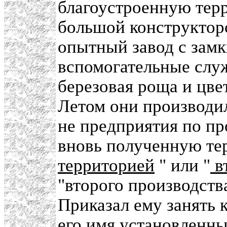
благоустроенную терр
большой конструкторс
опытный завод с зам
вспомогательные слу
березовая роща и цв
Летом они производил
не предприятия по п
вновь полученную те
территорией
" или "
в
"второго производств
Приказал ему занять 
его имя установленны