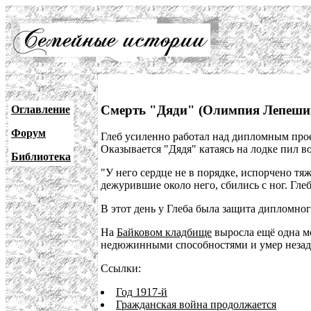
Смерть "Дяди" (Олимпия Лепеши
Оглавление
Форум
Глеб усиленно работал над дипломным прое
Оказывается "Дядя" катаясь на лодке пил в
Библиотека
"У него сердце не в порядке, испорчено тяж
дежурившие около него, сбились с ног. Гле
В этот день у Глеба была защита дипломног
На
Байковом кладбище
выросла ещё одна м
недюжинными способностями и умер незадо
Ссылки:
Год 1917-й
Гражданская война продолжается