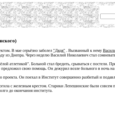
нского)
ктом. В мае серьёзно заболел
"Дядя"
. Вызванный к нему
Васил
оду из Днепра. Через неделю Василий Николаевич стал сомневат
ёлой атлетикой". Больной стал бредить, срываться с постели. При
б предложил свою помощь. Он дежурил возле больного в ночь на 1
о проекта. Он поехал в Институт совершенно разбитый и подавле
огила с железным крестом. Старики Лепешинские были совсем п
лго до окончания института.