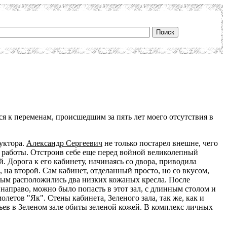
я к переменам, происшедшим за пять лет моего отсутствия в
руктора.
Александр Сергеевич
не только постарел внешне, чего
ль работы. Отстроив себе еще перед войной великолепный
й. Дорога к его кабинету, начинаясь со двора, приводила
на второй. Сам кабинет, отделанный просто, но со вкусом,
рым расположились два низких кожаных кресла. После
 направо, можно было попасть в этот зал, с длинным столом и
летов "Як". Стены кабинета, Зеленого зала, так же, как и
в в Зеленом зале обиты зеленой кожей. В комплекс личных