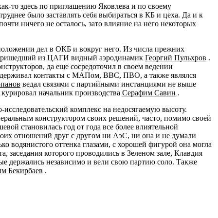
ак-то здесь по приглашению Яковлева и по своему
уднее было заставлять себя выбираться в КБ и цеха. Да и к
почти ничего не осталось, зато влияние на него некоторых
 положении дел в ОКБ и вокруг него. Из числа прежних
 пришедший из ЦАГИ видный аэродинамик
Георгий Пульхров
.
онструкторов, да еще сосредоточил в своем ведении
держивал контакты с МАПом, ВВС, ПВО, а также являлся
опанов
ведал связями с партийными инстанциями не выше
в курировал начальник производства
Серафим Савин
.
о-исследовательский комплекс на недосягаемую высоту.
неральным конструктором своих решений, часто, помимо своей
евой становилась год от года все более влиятельной
воих отношений друг с другом ни АэС, ни она и не думали
ко водянистого оттенка глазами, с хорошей фигурой она могла
, заседания которого проводились в Зеленом зале, Клавдия
ые держались независимо и вели свою партию соло. Также
им Бекирбаев
.