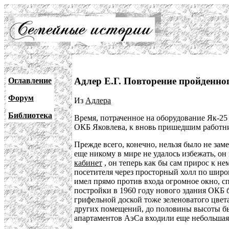
Адлер Е.Г. Повторение пройденно
Оглавление
Форум
Из
Адлера
Библиотека
Время, потраченное на оборудование Як-25
ОКБ Яковлева, к вновь пришедшим работник
Прежде всего, конечно, нельзя было не зам
еще никому в мире не удалось избежать, он
кабинет
, он теперь как бы сам прирос к нем
посетителя через просторный холл по широ
имел прямо против входа огромное окно, с
постройки в 1960 году нового здания ОКБ б
грифельной доской тоже зеленоватого цвета.
других помещений, до половины высоты бы
апартаментов АэСа входили еще небольшая о