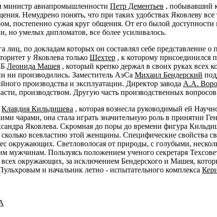
ием министр авиапромышленности
Петр Дементьев
, побывавший к
ия. Немудрено понять, что при таких удобствах Яковлеву все тр
ром, постепенно сужая круг общения. От его былой доступности 
и, но умелых дипломатов, все более усиливалось.
а лиц, по докладам которых он составлял себе представление о
торитет у Яковлева только
Шехтер
, к которому присоединился
КБ
Леонида Машея
, который крепко держал в своих руках всех к
они ни производились. Заместитель АэСа
Михаил Бендерский
под
йного производства и эксплуатации. Директор завода
А.А. Вор
части, производством. Другую часть производственных вопросо
а
Клавдия Кильдишева
, которая вознесла руководимый ей Научн
ими чарами, она стала играть значительную роль в принятии Ге
ксандра Яковлева. Скромная до поры до времени фигура Кильдиш
м, сколько всевластию этой женщины. Специфические свойства с
рес окружающих. Светловолосая от природы, с голубыми, несколь
им мужчинам. Пользуясь положением ученого секретаря Техсовета
 всех окружающих, за исключением Бендерского и Машея, котор
 Пульхровым и начальник летно - испытательного комплекса
Кер
А