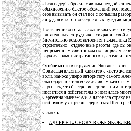
- Бельведер! - бросил с явным неодобрен
обыкновению быстро обежавший все помещен
себе вызывать он стал все с большим разбо
лиц, далеких от повседневных нужд авиаци
Постепенно он стал заложником узкого круг
влиятельных сотрудников сохранил свой ав
Значительно возрос авторитет начальника 
строительно - отделочные работы, где бы 
непременным советником по вопросам сери
горкома, административными делами и, от
Особое место в окружении Яковлева занял
Совмещая властный характер с чисто женск
воли, нанося ущерб авторитету самого Але
благодаря не столько ее деловым качества
скрывать, что быстро охладило к ним инте
нравиться и действительно нравилась мног
Сергеевна именем АэСа нагоняла страху на
особняком ухитрялись держаться Шехтер с
Ссылки:
АДЛЕР Е.Г.: СНОВА В ОКБ ЯКОВЛЕВ