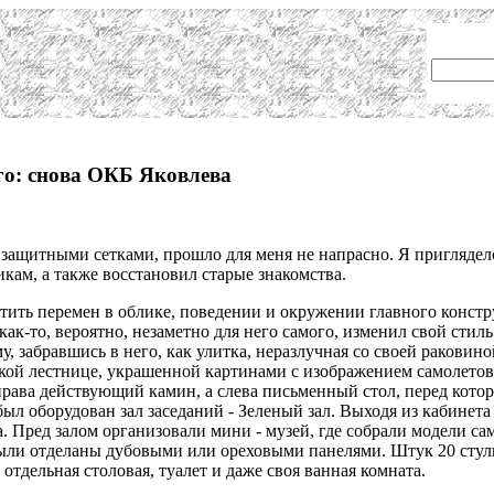
го: снова ОКБ Яковлева
 защитными сетками, прошло для меня не напрасно. Я пригляделс
ам, а также восстановил старые знакомства.
етить перемен в облике, поведении и окружении главного конст
 как-то, вероятно, незаметно для него самого, изменил свой сти
у, забравшись в него, как улитка, неразлучная со своей раковино
кой лестнице, украшенной картинами с изображением самолетов, 
права действующий камин, а слева письменный стол, перед кото
ыл оборудован зал заседаний - Зеленый зал. Выходя из кабинета
 Пред залом организовали мини - музей, где собрали модели само
ли отделаны дубовыми или ореховыми панелями. Штук 20 стулье
тдельная столовая, туалет и даже своя ванная комната.