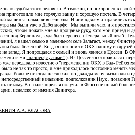
Я не знаю судьбы этого человека. Возможно, он похоронен в своей
ена приготовили мне горячую ванну и хорошую постель. В четыр
ой машины только везя генерала. И они вдвоем отправились иск
 утра мы были уже в
Дабендорфе
. Мы выпили чаю, и я простилс
ских, чтобы пожать мне на прощанье руку, хотя мой приезд и де
ссен под Берлином
, куда был перенесен
Генеральный штаб
. Гел
ений, я нашел семью в маленьком селе Зальгаст, между Финстерв
 она была беженкой. Когда я позвонил в ОКХ одному из друзей п
 на запад. Я попрощался с семьей и вновь явился в Цоссен. В 
знаменитыми
"панцерфаустами"
). Из Цоссена я отправился с пер
о уже передавало известие о "перемещении ОКХ в Бад- Рейхенха
 было не так-то просто, и мне приходилось постоянно менять ме
 правда, больше никогда не слыхал, но дважды меня вызывали и
ой непосредственный начальник, подполковник
Наук
, позвонил Г
ь никому. В начале апреля я получил в Фюссене новый больничн
арии, недалеко от имения Двингера.
ЕНИЯ А.А. ВЛАСОВА