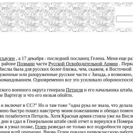
схаузен
, а 17 декабря - последний посланец Гелена. Меня еще ра
в районе
Познани
части
Русской Освободительной Армии
. Перв
Вислы была для русских более близка, чем, скажем, в Восточной
уженные или разоруженные русские части с Запада, а возможно, 
м командованием. Одновременно все это усиливало обороноспосо
кого военного округа генерала
Петцеля
и его начальника штаба.
 Вартегау и что его нельзя обойти.
 и включат в СС?" Но и там тоже "одна рука не знала, что делал
нно быстро пошел навстречу моим пожеланиям и обещал помочь
ях позаботится Петцель. Хотя Красная армия стояла уже на Висле
 дни я сдал в Генеральном штабе свой отчет и вернулся в Помер
к я узнал позже,
Гелен
разведал не только все подробности пре
ления всей операции. Вновь Гелен показал первоклассную работ