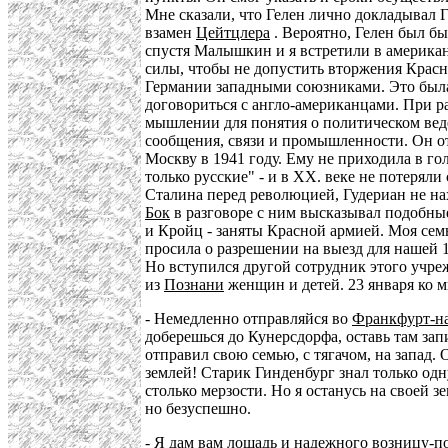
Мне сказали, что Гелен лично докладывал 
взамен
Цейтцлера
. Вероятно, Гелен был бы
спустя Малышкин и я встретили в американс
силы, чтобы не допустить вторжения Красн
Германии западными союзниками. Это была 
договориться с англо-американцами. При ра
мышлении для понятия о политическом веде
сообщения, связи и промышленности. Он о
Москву в 1941 году. Ему не приходила в го
только русские" - и в XX. веке не потерял
Сталина перед революцией, Гудериан не нах
Бок
в разговоре с ним высказывал подобные
и Кройц - заняты Красной армией. Моя семь
просила о разрешении на выезд для нашей 
Но вступился другой сотрудник этого учре
из
Познани
женщин и детей. 23 января ко 
- Немедленно отправляйся во
Франкфурт-н
доберешься до Кунерсдорфа, оставь там зап
отправил свою семью, с тягачом, на запад.
землей! Старик Гинденбург знал только одн
столько мерзости. Но я останусь на своей з
но безуспешно.
- Я дам вам лошадь и надежного возницу-пол