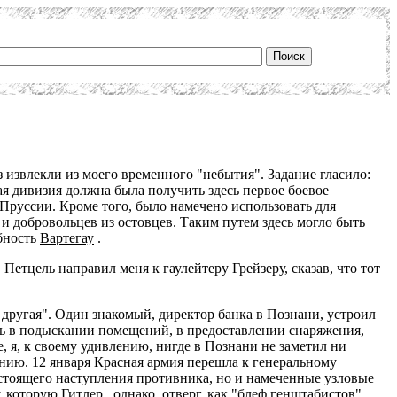
з извлекли из моего временного "небытия". Задание гласило:
ая дивизия должна была получить здесь первое боевое
 Пруссии. Кроме того, было намечено использовать для
и добровольцев из остовцев. Таким путем здесь могло быть
бность
Вартегау
.
 Петцель направил меня к гаулейтеру Грейзеру, сказав, что тот
а другая". Один знакомый, директор банка в Познани, устроил
 в подыскании помещений, в предоставлении снаряжения,
, я, к своему удивлению, нигде в Познани не заметил ни
анию. 12 января Красная армия перешла к генеральному
дстоящего наступления противника, но и намеченные узловые
у, которую
Гитлер
, однако, отверг, как "блеф генштабистов".