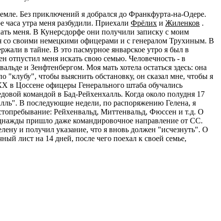
 земле. Без приключений я добрался до Франкфурта-на-Одере.
е часа утра меня разбудили. Приехали
Фрёлих
и
Жиленков
.
ать меня. В Кунерсдорфе они получили записку с моим
я со своими немецкими офицерами и с генералом Трухиным. В
ржали в тайне. В это пасмурное январское утро я был в
ен отпустил меня искать свою семью. Человечность - в
альде и Зенфтенбергом. Моя мать хотела остаться здесь: она
о "клубу", чтобы выяснить обстановку, он сказал мне, чтобы я
ОКХ в Цоссене офицеры Генерального штаба обучались
едовой командой в Бад-Рейхенхалль. Когда около полудня 17
лль". В последующие недели, по распоряжению Гелена, я
стопребывание: Рейхенвальд, Миттенвальд, Фюссен и т.д. О
 однажды пришло даже командировочное направление от СС.
елену и получил указание, что я вновь должен "исчезнуть". О
ый лист на 14 дней, после чего поехал к своей семье,