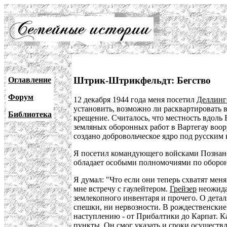
Штрик-Штрикфельдт: Бегство
Оглавление
Форум
12 декабря 1944 года меня посетил
Деллинг
установить, возможно ли расквартировать 
Библиотека
крещение. Считалось, что местность вдоль 
земляных оборонных работ в Вартегау воор
создано добровольческое ядро под русски
Я посетил командующего войсками Познанс
обладает особыми полномочиями по обороне
Я думал: "Что если они теперь схватят меня
мне встречу с гаулейтером.
Грейзер
неожида
землекопного инвентаря и прочего. О детал
спешки, ни нервозности. В рождественские
наступлению - от Прибалтики до Карпат. Ка
пункты. Он смог указать и сроки осуществ