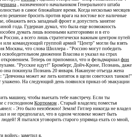
дериана
, назначенного начальником Генерального штаба
полностью в самое ближайшее время. Когда несколько месяцев
рело решение бросить против врага на востоке все наличные
е, обнажить весь западный фронт и допустить занятие
виной года. Гудериан думал, что была еще возможность
способен думать лишь военными категориями и в его
м России, а всего лишь стратегически важным центром путей
он или командующий группой армий "Центр" могли бы взять
ния Москвы, что слова Шиллера - "Россию могут победить
ом освободительном движении Власова и указал на страх
го откровением. Теперь он припомнил, что и фельдмаршал
фон
лухами. "Русские идут!" Бромберг, Дойч-Кроне, Познань, даже
то она покинула Познань 20 января. Накануне отъезда жена
: "Девчонка может же лить кипяток в щели советских танков!"
ет улажено. На следующий день появился приказ об эвакуации
вить машину, чтобы выехать тебе навстречу. Если ты
ние с господином
Кортюмом
. Старый владелец поместья
янел: - Это было неизбежно! Земля! Гитлер никогда не владел
шал и не предполагал, что в одном человеке может быть
их людей! Я пытался уговорить старого упрямца ехать со мной,
и войну,- заметил я.