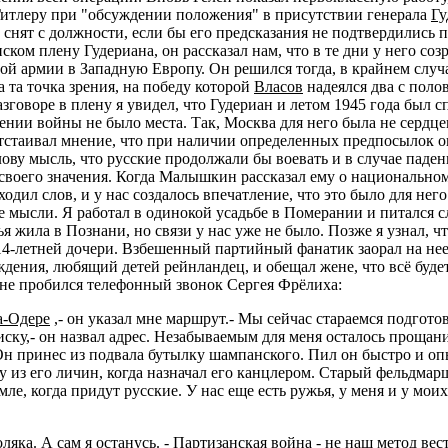
Гитлеру при "обсуждении положения" в присутствии генерала
Гу
 снят с должности, если бы его предсказания не подтвердились 
ком плену Гудериана, он рассказал нам, что в те дни у него соз
ой армии в Западную Европу. Он решился тогда, в крайнем случа
та точка зрения, на победу которой
Власов
надеялся два с поло
зговоре в плену я увидел, что Гудериан и летом 1945 года был 
нии войны не было места. Так, Москва для него была не сердце
тстаивал мнение, что при наличии определенных предпосылок 
лову мысль, что русские продолжали бы воевать и в случае паде
и своего значения. Когда Малышкин рассказал ему о национальн
одил слов, и у нас создалось впечатление, что это было для не
 мысли. Я работал в одинокой усадьбе в Померании и питался с
я жила в Познани, но связи у нас уже не было. Позже я узнал, ч
14-летней дочери. Взбешенный партийный фанатик заорал на нее
ждения, любящий детей рейнландец, и обещал жене, что всё буд
мне пробился телефонный звонок Сергея Фрёлиха:
а-Одере
,- он указал мне маршрут.- Мы сейчас стараемся подгото
иску,- он назвал адрес. Незабываемым для меня осталось проща
 Он принес из подвала бутылку шампанского. Пил он быстро и опь
у из его личин, когда назначал его канцлером. Старый фельдмар
емле, когда придут русские. У нас еще есть ружья, у меня и у мо
яка. А сам я останусь. - Партизанская война - не наш метод вест