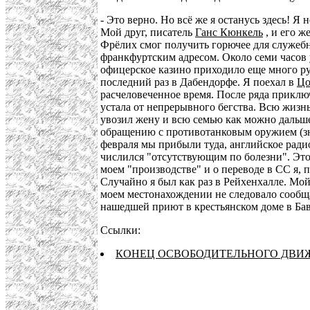
- Это верно. Но всё же я останусь здесь! 
Мой друг, писатель
Ганс Кюнкель
, и его ж
Фрёлих смог получить горючее для служебн
франкфуртским адресом. Около семи часов
офицерское казино приходило еще много рус
последний раз в Дабендорфе. Я поехал в
Цо
расчеловеченное время. После ряда приключ
устала от непрерывного бегства. Всю жизнь
увозил жену и всю семью как можно дальше
обращению с противотанковым оружием (
февраля мы прибыли туда, английское ради
числился "отсутствующим по болезни". Это
моем "производстве" и о переводе в СС я,
Случайно я был как раз в Рейхенхалле. М
моем местонахождении не следовало сообщат
нашедшей приют в крестьянском доме в Бав
Ссылки:
КОНЕЦ ОСВОБОДИТЕЛЬНОГО ДВИЖ