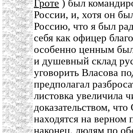
Гроте
) был командир
России, и, хотя он б
Россию, что я был ра
себя как офицер благ
особенно ценным было
и душевный склад ру
уговорить Власова по
предполагал разброса
листовка увеличила ч
доказательством, чт
находятся на верном 
наконец, людям по об