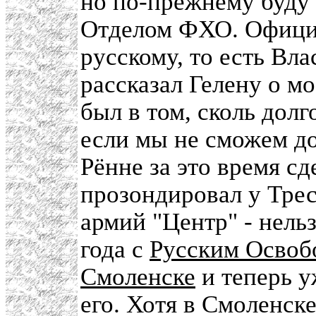
но по-прежнему буду 
Отделом ФХО. Официа
русскому, то есть Вла
рассказал Гелену о м
был в том, сколь долг
если мы не сможем д
Рённе за это время с
прозондировал у Трес
армий "Центр" - нель
года с
Русским Освоб
Смоленске
и теперь 
его. Хотя в Смоленск