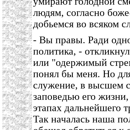
умирают голодной см
людям, согласно бож
добьемся во всяком с
- Вы правы. Ради одн
политика, - откликну
или "одержимый стрем
понял бы меня. Но д
служение, в высшем с
заповедью его жизни, 
этапах дальнейшего т
Так началась наша по