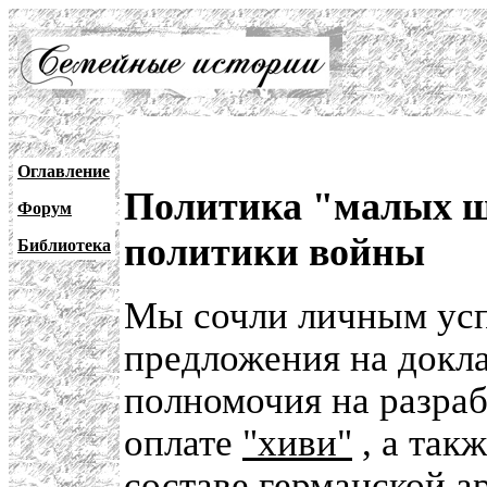
Оглавление
Политика "малых ша
Форум
политики войны
Библиотека
Мы сочли личным ус
предложения на докла
полномочия на разраб
оплате
"хиви"
, а так
составе германской а