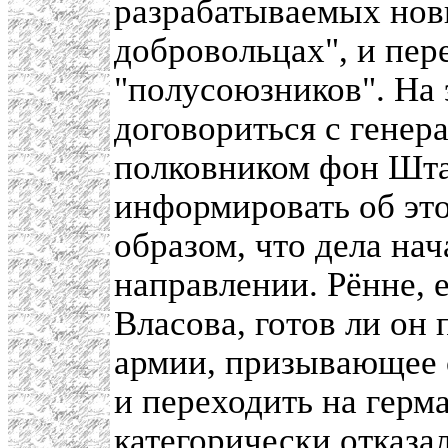
разрабатываемых нов
добровольцах", и пер
"полусоюзников". На э
договориться с гене
полковником фон Шта
информировать об это
образом, что дела на
направлении. Рённе, 
Власова, готов ли он
армии, призывающее 
и переходить на герм
категорически отказа