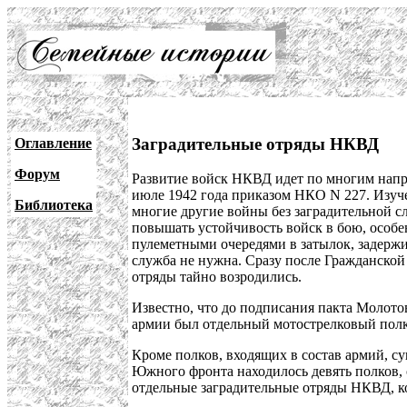
Заградительные отряды НКВД
Оглавление
Форум
Развитие войск НКВД идет по многим напра
июле 1942 года приказом НКО N 227. Изуч
Библиотека
многие другие войны без заградительной с
повышать устойчивость войск в бою, особе
пулеметными очередями в затылок, задержив
служба не нужна. Сразу после Гражданской
отряды тайно возродились.
Известно, что до подписания пакта Молот
армии был отдельный мотострелковый полк 
Кроме полков, входящих в состав армий, с
Южного фронта находилось девять полков,
отдельные заградительные отряды НКВД, к