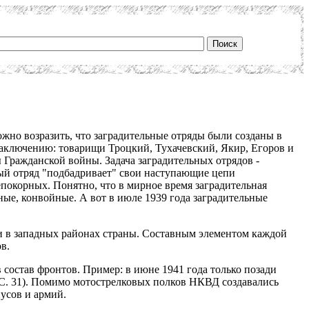
жно возразить, что заградительные отряды были созданы в
заключению: товарищи Троцкий, Тухачевский, Якир, Егоров и
 Гражданской войны. Задача заградительных отрядов -
ный отряд "подбадривает" свои наступающие цепи
епокорных. Понятно, что в мирное время заградительная
ные, конвойные. А вот в июле 1939 года заградительные
и в западных районах страны. Составным элементом каждой
в.
состав фронтов. Пример: в июне 1941 года только позади
 С. 31). Помимо мотострелковых полков НКВД создавались
усов и армий.