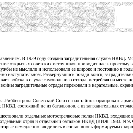
влениям. В 1939 году создана заградительная служба НКВД. Мо
ение открытых советских источников приводит нас к простому 
лужбы не мыслили и использовали ее широко и постоянно в годы
нно наступательном. Развернувшись позади войск, заградитель
ает войска в случае самовольного отхода, истребляя на месте н
 войны заградительные отряды перековали в карательные, охран
ова-Риббентропа Советский Союз начал тайно формировать арми
НКВД, состоящий не из батальонов, а из заградительных отрядо
уществовали отдельные мотострелковые полки НКВД, входящие в 
 отдельный отряд и отдельный батальон НКВД (ВИЖ. 1983. N 9.
оторые немедленно вводились в состав вновь формируемых корп