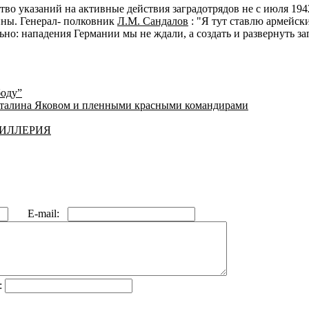
во указаний на активные действия заградотрядов не с июля 1942
йны. Генерал- полковник
Л.М. Сандалов
: "Я тут ставлю армейск
льно: нападения Германии мы не ждали, а создать и развернуть з
боду”
талина Яковом и пленными красными командирами
ТИЛЛЕРИЯ
E-mail:
: