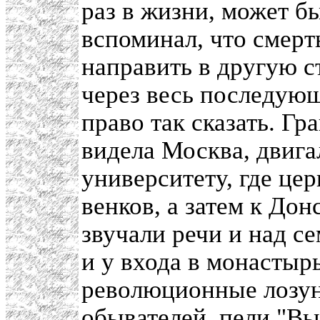
раз в жизни, может бы
вспоминал, что смерт
направить в другую с
через весь последующ
право так сказать. Гр
видела Москва, двигал
университету, где цер
венков, а затем к До
звучали речи и над с
и у входа в монастыр
революционные лозун
обывателей, пели "Вы