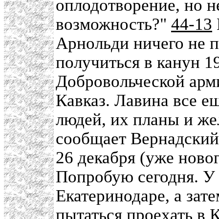
оплодотворение, но н
возможность?"
44-13
Арнольди ничего не п
получиться в канун 19
Добровольческой арми
Кавказ. Лавина все ещ
людей, их планы и жел
сообщает Вернадский
26 декабря (уже новог
Попробую сегодня. У 
Екатеринодаре, а зат
пытаться проехать в К