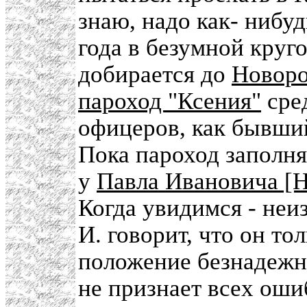
знаю, надо как- нибу
года в безумной круг
добирается до
Новоро
пароход "Ксения"
сре
офицеров, как бывший
Пока пароход заполня
у
Павла Ивановича [Н
Когда увидимся - неи
И. говорит, что он то
положение безнадежн
не признает всех ош