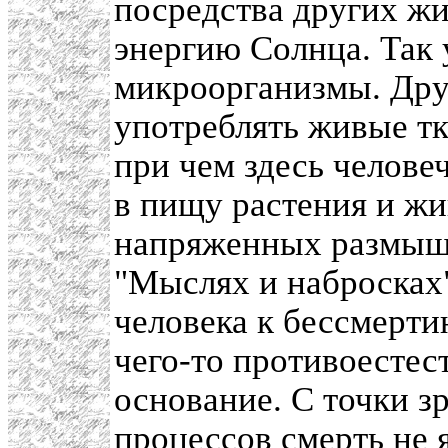
посредства других ж
энергию Солнца. Так 
микроорганизмы. Дру
употреблять живые тк
при чем здесь челове
в пищу растения и жи
напряженных размышл
"Мыслях и набросках"
человека к бессмертию
чего-то противоестес
основание. С точки 
процессов смерть не 