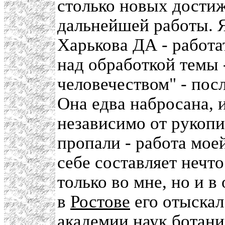
столько новых достиж
дальнейшей работы. Я
Харькова ДА - работат
над обработкой темы
человечеством" - пос
Она едва набросана, 
независимо от рукопи
пропали - работа мое
себе составляет нечто
только во мне, но и
в
Ростове
его отыскал
академии наук ботан