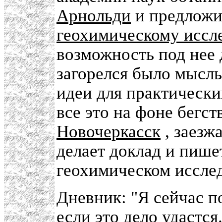
Арнольди
и предложил
геохимическому иссл
возможность под нее 
загорелся было мысл
идеи для практически
все это на фоне бегст
Новочеркасск
, заезж
делает доклад и пише
геохимическом иссле
Дневник: "Я сейчас п
если это дело удастся