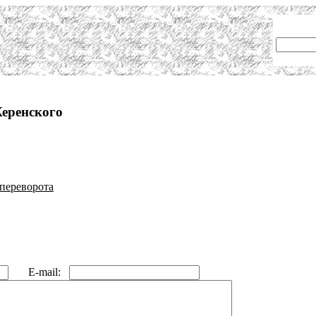
Керенского
 переворота
E-mail: