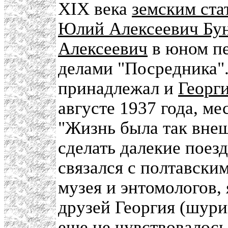
XIX века
земским ста
Юлий Алексеевич Бу
Алексеевич
в юном пе
делами "Посредника".
принадлежал и
Георг
августе 1937 года, м
"Жизнь была так вне
сделать далекие поезд
связался с полтавски
музея и энтомологов, 
друзей Георгия (шурина
еще не чувствовалось