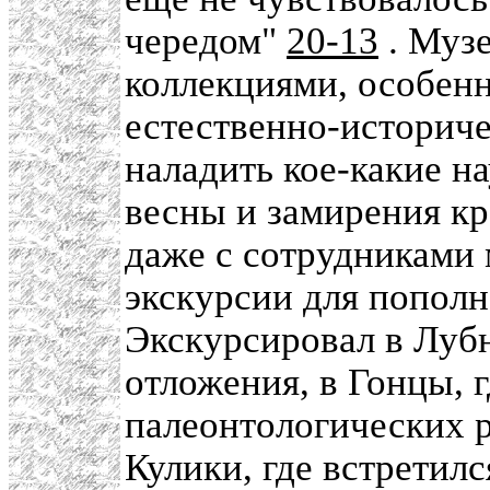
чередом"
20-13
. Муз
коллекциями, особенн
естественно-историч
наладить кое-какие н
весны и замирения к
даже с сотрудниками 
экскурсии для попол
Экскурсировал в Луб
отложения, в Гонцы, 
палеонтологических р
Кулики, где встретил