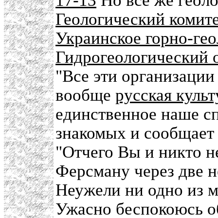
17-13
Но все же геоло
Геологический комит
Украинское горно-ге
Гидрогеологический 
"Все эти организации 
вообще
русская культ
единственное наше с
знакомых и сообщает 
"Отчего Вы и никто н
Ферсману через две н
Неужели ни одно из м
Ужасно беспокоюсь 