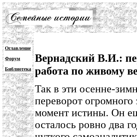
Оглавление
Вернадский В.И.: пе
Форум
работа по живому в
Библиотека
Так в эти осенне-зим
переворот огромного 
момент истины. Он еще
осталось ровно два го
чуткого самоаналити