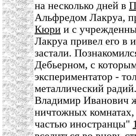
на несколько дней в
П
Альфредом Лакруа, п
Кюри
и с учрежденны
Лакруа привел его в 
застали. Познакомилс
Дебьерном, с которым
экспериментатор - то
металлический радий.
Владимир Иванович ж
ничтожных комнатах, 
частью иностранцы"
вселиться во вновь ст