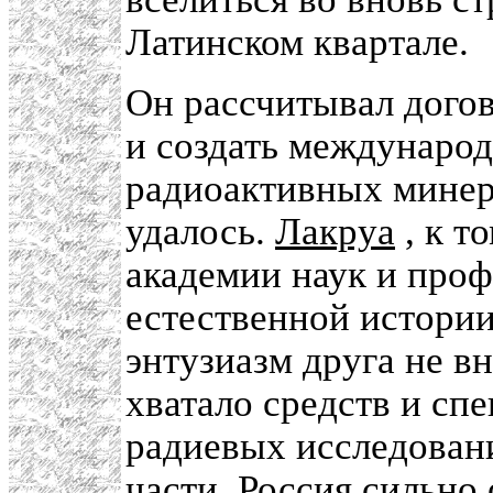
Латинском квартале.
Он рассчитывал догов
и создать междунаро
радиоактивных минера
удалось.
Лакруа
, к т
академии наук и про
естественной истории
энтузиазм друга не в
хватало средств и спе
радиевых исследовани
части, Россия сильно