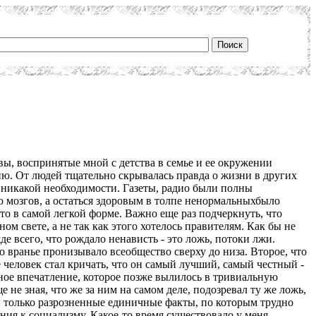
вы, воспринятые мной с детства в семье и ее окружении
ию. От людей тщательно скрывалась правда о жизни в других
о никакой необходимости. Газеты, радио были полны
ю мозгов, а остаться здоровым в толпе ненормальныхбыло
 то в самой легкой форме. Важно еще раз подчеркнуть, что
ом свете, а не так как этого хотелось правителям. Как бы не
е всего, что рождало ненависть - это ложь, потоки лжи.
то вранье пронизывало всеобщество сверху до низа. Второе, что
е человек стал кричать, что он самый лучший, самый честный -
тное впечатление, которое позже вылилось в тривиальную
 не зная, что же за ним на самом деле, подозревал ту же ложь,
 только разрозненные единичные факты, по которым трудно
ния к социализму. Какое-то время существовало у меня