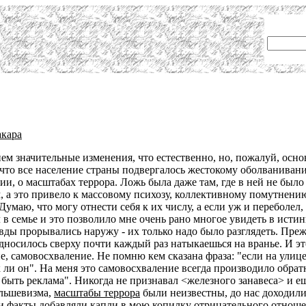
акара
м значительные изменения, что естественно, но, пожалуй, осно
 что все население страны подвергалось жестокому оболваниван
ии, о масштабах террора. Ложь была даже там, где в ней не был
м, а это привело к массовому психозу, коллективному помутнени
умаю, что могу отнести себя к их числу, а если уж и переболел,
в семье и это позволило мне очень рано многое увидеть в истинн
вды прорывались наружу - их только надо было разглядеть. Прежд
подносилось сверху почти каждый раз натыкаешься на вранье. И э
ие, самовосхваление. Не помню кем сказана фраза: "если на улиц
 ли он". На меня это самовосхваление всегда производило обра
быть реклама". Никогда не признавал <железного занавеса> и еще
ольшевизма,
масштабы террора
были неизвестны, до нас доходили
ти факты добавляли капли в мою копилку отрицательного отноше