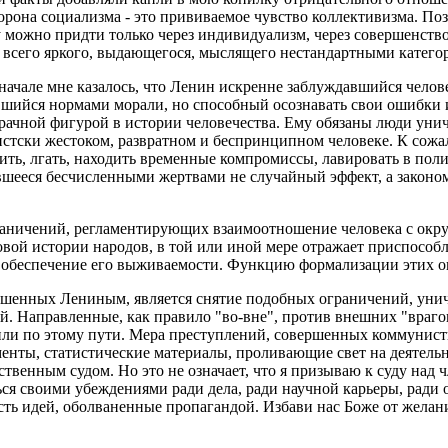
орона социализма - это прививаемое чувство коллективизма. Поз
у можно придти только через индивидуализм, через совершенств
 всего яркого, выдающегося, мыслящего нестандартными категори
начале мне казалось, что Ленин искренне заблуждавшийся челов
вшийся нормами морали, но способный осознавать свои ошибки и
мрачной фигурой в истории человечества. Ему обязаны люди ун
истски жестоком, развратном и беспринципном человеке. К сожал
ь, лгать, находить временные компромиссы, лавировать в поли
вшееся бесчисленными жертвами не случайный эффект, а законо
ограничений, регламентирующих взаимоотношение человека с окр
овой истории народов, в той или иной мере отражает приспосо
а обеспечение его выживаемости. Функцию формализации этих ог
ршенных Лениным, является снятие подобных ограничений, уни
й. Направленные, как правило "во-вне", против внешних "врагов
авили по этому пути. Мера преступлений, совершенных коммунис
енты, статистические материалы, проливающие свет на деятель
твенным судом. Но это не означает, что я призываю к суду над 
ться своими убеждениями ради дела, ради научной карьеры, рад
сть идей, оболваненные пропагандой. Избави нас Боже от желан