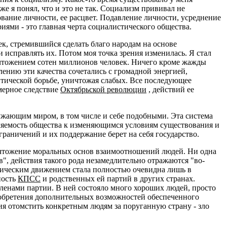
же я понял, что и это не так. Социализм прививал не
ование личности, ее расцвет. Подавление личности, усреднение
ями - это главная черта социалистического общества.
ек, стремившийся сделать благо народам на основе
 исправлять их. Потом моя точка зрения изменилась. Я стал
ичтожением сотен миллионов человек. Ничего кроме жажды
ению эти качества сочетались с громадной энергией,
тической борьбе, уничтожая слабых. Все последующее
мерное следствие
Октябрьской революции
, действий ее
ужающим миром, в том числе и себе подобными. Эта система
бляемость общества к изменяющимся условиям существования и
раничений и их поддержание берет на себя государство.
чтожение моральных основ взаимоотношений людей. Ни одна
", действия такого рода незамедлительно отражаются "во-
тическим движением стала полностью очевидна лишь в
ность
КПСС
и родственных ей партий в других странах.
членами партии. В ней состояло много хороших людей, просто
и обретения дополнительных возможностей обеспеченного
ия отомстить конкретным людям за поруганную страну - зло