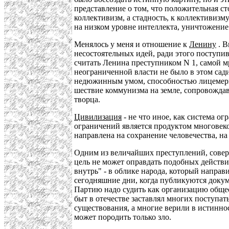
представление о том, что положительная ст
коллективизм, а стадность, к коллективизм
на низком уровне интеллекта, уничтожение
Менялось у меня и отношение к
Ленину
. В
несостоятельных идей, ради этого поступи
считать Ленина преступником N 1, самой 
неограниченной власти не было в этом сад
недюжинным умом, способностью лицемерит
шествие коммунизма на земле, сопровожда
творца.
Цивилизация
- не что иное, как система 
ограничений является продуктом многовек
направлена на сохранение человечества, н
Одним из величайших преступлений, сове
цель не может оправдать подобных действи
внутрь" - в облике народа, который напр
сегодняшние дни, когда публикуются докум
Партию надо судить как организацию общес
быт в отечестве заставлял многих поступа
существования, а многие верили в истинно
может породить только зло.