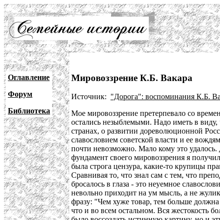
Мировоззрение К.Б. Вакара
Оглавление
Форум
Источник:
"Дорога": воспоминания К.Б. В
Библиотека
Мое мировоззрение претерпевало со времене
остались незыблемыми. Надо иметь в виду,
странах, о развитии дореволюционной Росс
славословием советской власти и ее вождя
почти невозможно. Мало кому это удалось. Д
фундамент своего мировоззрения я получил 
была строга цензура, какие-то крупицы пра
Сравнивая то, что знал сам с тем, что пре
бросалось в глаза - это неуемное славослов
невольно приходит на ум мысль, а не жулик
фразу: "Чем хуже товар, тем больше должна 
что и во всем остальном. Вся жестокость б
было воссоздать истинную картину, но и э