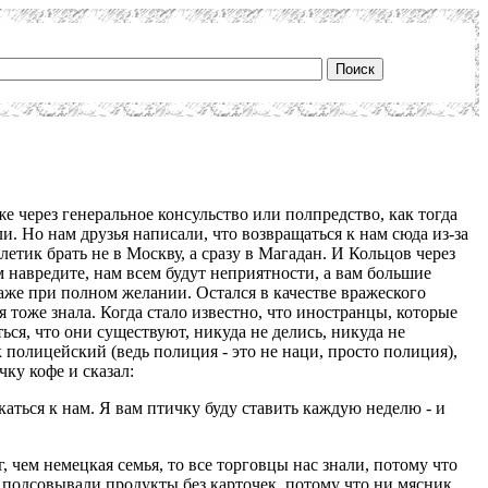
же через генеральное консульство или полпредство, как тогда
и. Но нам друзья написали, что возвращаться к нам сюда из-за
летик брать не в Москву, а сразу в Магадан. И Кольцов через
м навредите, нам всем будут неприятности, а вам большие
 даже при полном желании. Остался в качестве вражеского
 тоже знала. Когда стало известно, что иностранцы, которые
ся, что они существуют, никуда не делись, никуда не
 полицейский (ведь полиция - это не наци, просто полиция),
чку кофе и сказал:
скаться к нам. Я вам птичку буду ставить каждую неделю - и
г, чем немецкая семья, то все торговцы нас знали, потому что
подсовывали продукты без карточек, потому что ни мясник,