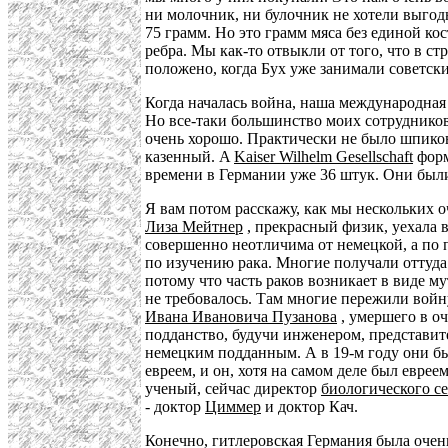
ни молочник, ни булочник не хотели выгодн
75 грамм. Но это грамм мяса без единой ко
ребра. Мы как-то отвыкли от того, что в с
положено, когда Бух уже занимали советски
Когда началась война, наша международная
Но все-таки большинство моих сотрудников
очень хорошо. Практически не было шпиков
казенный. A
Kaiser Wilhelm Gesellschaft
форм
времени в Германии уже 36 штук. Они был
Я вам потом расскажу, как мы нескольких 
Лиза Мейтнер
, прекрасный физик, уехала 
совершенно неотличима от немецкой, а по п
по изучению рака. Многие получали оттуда
потому что часть раков возникает в виде 
не требовалось. Там многие пережили войн
Ивана Ивановича Пузанова
, умершего в оч
подданство, будучи инженером, представит
немецким подданным. А в 19-м году они 
евреем, и он, хотя на самом деле был евреем
ученый, сейчас директор
биологического с
- доктор
Циммер
и доктор Кач.
Конечно, гитлеровская Германия была очен