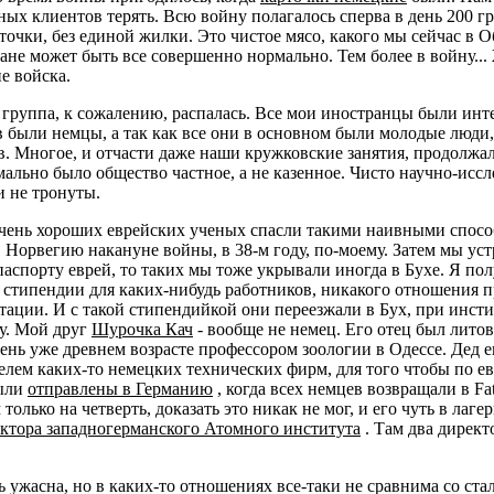
ых клиентов терять. Всю войну полагалось сперва в день 200 гр
сточки, без единой жилки. Это чистое мясо, какого мы сейчас в 
тране может быть все совершенно нормально. Тем более в войну..
е войска.
 группа, к сожалению, распалась. Все мои иностранцы были инт
 были немцы, а так как все они в основном были молодые люди,
. Многое, и отчасти даже наши кружковские занятия, продолжа
ально было общество частное, а не казенное. Чисто научно-иссл
и не тронуты.
очень хороших еврейских ученых спасли такими наивными способа
в Норвегию накануне войны, в 38-м году, по-моему. Затем мы ус
аспорту еврей, то таких мы тоже укрывали иногда в Бухе. Я по
 стипендии для каких-нибудь работников, никакого отношения 
мутации. И с такой стипендийкой они переезжали в Бух, при инс
у. Мой друг
Шурочка Кач
- вообще не немец. Его отец был литов
ень уже древнем возрасте профессором зоологии в Одессе. Дед 
елем каких-то немецких технических фирм, для того чтобы по е
были
отправлены в Германию
, когда всех немцев возвращали в F
 только на четверть, доказать это никак не мог, и его чуть в лаг
ектора западногерманского Атомного института
. Там два директ
ь ужасна, но в каких-то отношениях все-таки не сравнима со с