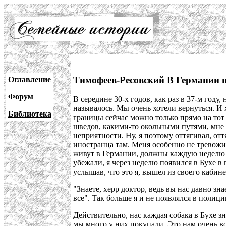
Тимофеев-Ресовский В Германии 
Оглавление
Форум
В середине 30-х годов, как раз в 37-м году
называлось. Мы очень хотели вернуться. И х
Библиотека
границы сейчас можно только прямо на тот с
шведов, какими-то окольными путями, мне н
неприятности. Ну, я поэтому оттягивал, от
иностранца там. Меня особенно не тревожил
живут в Германии, должны каждую неделю по
убежали, я через неделю появился в Бухе в
услышав, что это я, вышел из своего кабине
"Знаете, херр доктор, ведь вы нас давно зн
все". Так больше я и не появлялся в полиц
Действительно, нас каждая собака в Бухе зн
мы много у них покупали. Это нам очень в