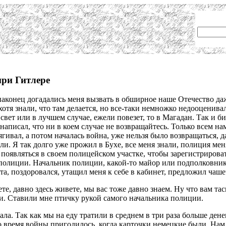
при Гитлере
, наконец догадались меня вызвать в обширное наше Отечество да
отя знали, что там делается, но все-таки немножко недооценивал
вет или в лучшем случае, ежели повезет, то в Магадан. Так и би
аписал, что ни в коем случае не возвращайтесь. Только всем на
тягивал, а потом началась война, уже нельзя было возвращаться,
и. Я так долго уже прожил в Бухе, все меня знали, полиция меня
являться в своем полицейском участке, чтобы зарегистрировать
 полиции. Начальник полиции, какой-то майор или подполковник
та, поздоровался, утащил меня к себе в кабинет, предложил чаше
аете, давно здесь живете, мы вас тоже давно знаем. Ну что вам та
ии. Ставили мне птичку рукой самого начальника полиции.
ала. Так как мы на еду тратили в среднем в три раза больше дене
о время войны пригодилось, когда
карточки немецкие
были. Нам 