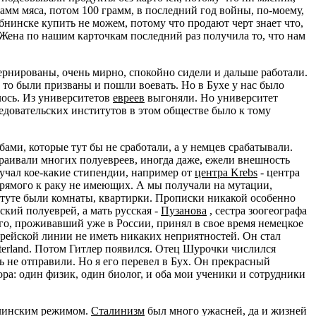
амм мяса, потом 100 грамм, в последний год войны, по-моему,
Обнинске купить не можем, потому что продают черт знает что,
. Жена по нашим карточкам последний раз получила то, что нам
ернированы, очень мирно, спокойно сидели и дальше работали.
 то были призваны и пошли воевать. Но в Бухе у нас было
лось. Из университетов
евреев
выгоняли. Но университет
едовательских институтов в этом обществе было к тому
ми, которые тут бы не сработали, а у немцев срабатывали.
траивали многих полуевреев, иногда даже, ежели внешность
лучал кое-какие стипендии, например от
центра Krebs
- центра
прямого к раку не имеющих. А мы получали на мутации,
титуте были комнаты, квартирки. Прописки никакой особенно
ский полуеврей, а мать русская -
Пузанова
, сестра зоогеографа
его, проживавший уже в России, принял в свое время немецкое
врейской линии не иметь никаких неприятностей. Он стал
aterland. Потом Гитлер появился. Отец Шурочки числился
ерь не отправили. Но я его перевел в Бух. Он прекрасный
ора: один физик, один биолог, и оба мои ученики и сотрудники
талинским режимом.
Сталинизм
был много ужасней, да и жизней