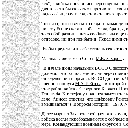
лев", в войсках появились переводчики анг
для того чтобы скрыть от противника свои 
надо - офицерам и солдатам ставится проста
Тот факт, что советских солдат и командир
почему бы не сказать войскам: да, братцы,
то особой разницы нет - сообщать им о це
отправке, ни при прибытии. Перед ними ста
Чтобы представить себе степень секретност
Маршал Советского Союза
М.В. Захаров
:
"В начале июня начальник ВОСО Одесского 
доложил, что за последние дни через стан
определявший в органах ВОСО дивизию. Че
военного округа
М.А. Рейтера
, в которой 
этот район войск с Северного Кавказа. По
Генштаба. К телефону подошел заместитель
дело. Анисов ответил, что шифровку Рейтер
вмешиваться" ("Вопросы истории". 1970. N 5
Далее маршал Захаров сообщает, что кома
войска всегда перебрасываются с соблюдени
мера. Командующий военным округом в Сов