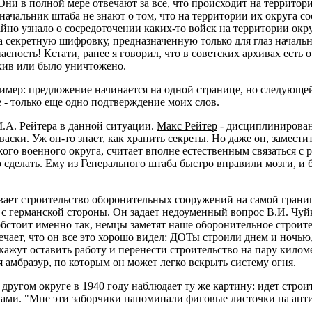
и в полной мере отвечают за все, что происходит на территори
ачальник штаба не знают о том, что на территории их округа со
айно узнало о сосредоточении каких-то войск на территории ок
а секретную шифровку, предназначенную только для глаз начальн
асность! Кстати, ранее я говорил, что в советских архивах есть
рхив или было уничтожено.
мер: предложение начинается на одной странице, но следующей 
- только еще одно подтверждение моих слов.
.А. Рейтера в данной ситуации.
Макс Рейтер
- дисциплинирован
васки. Уж он-то знает, как хранить секреты. Но даже он, замес
ого военного округа, считает вполне естественным связаться с
о сделать. Ему из Генерального штаба быстро вправили мозги, и
ает строительство оборонительных сооружений на самой границ
о с германской стороны. Он задает недоуменный вопрос
В.И. Чуй
 обстоит именно так, немцы заметят наше оборонительное строит
чает, что он все это хорошо видел: ДОТы строили днем и ночью
кажут оставить работу и перенести строительство на пару кило
 амбразур, по которым он может легко вскрыть систему огня.
ругом округе в 1940 году наблюдает ту же картину: идет строи
ами. "Мне эти заборчики напоминали фиговые листочки на анти