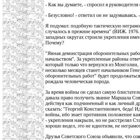
- Как вы думаете, - спросил я руководител
- Безусловно! - ответил он не задумываясь.
Я подумал: подобную тактическую неграмо
случалось в прежние времена" (ВИЖ. 1976. N
западных округах строили укрепления именн
Почему?
"Явная демонстрация оборонительных работ
начальством". За укрепленные районы отве
который только что вернулся из Монголии, 
несколько месяцев станет начальником Ген
оборонительных работ" будет продолжаться 
рождала человеческая порода.
За время войны он сделал самую блистател
давала право получить звание Маршала Сов
действуя как подчиненный и как личный дру
сказать: "Георгий Константинович, беда! И
войны, ибо знает противник положение кажд
- укрепления накрыли, но не расстрелял Ста
хорошо видел, это не идиотизм, не неграмот
Друзья Советского Союза объявили, что сов