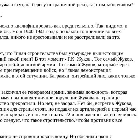
ружают тут, на берегу пограничной реки, за этим заборчиком?
.
ожно квалифицировать как вредительство. Так, видимо, и
ли бы. Но в 1940-1941 годах по какой-то причине во всех
ся, никого не арестовывали и не расстреливали за это.
яет, что "план строительства был утвержден вышестоящим
ий такой план? В тот момент -
Г.К. Жуков
. Тот самый Жуков,
ар по 6-й японской армии. Тот самый Жуков, который через
ны при перемещении войск, но "явная демонстрация
мяна в этой ситуации. Баграмян, хитрейший лис, каких только
закончил ее генералом армии, занимая должность, которая
грамян выполняет личное поручение Жукова на границе,
тво прекратили. Но нет, не заорал. Нет бы, встретив Жукова,
ния для страны стоят, но подавят их артиллерией в первый час
амян кричать и ногами топать. 22 июня именно так и случилось
о следует, что такое строительство, чтобы противник все
лучайно не спровоцировать войну. Но обычный окоп с