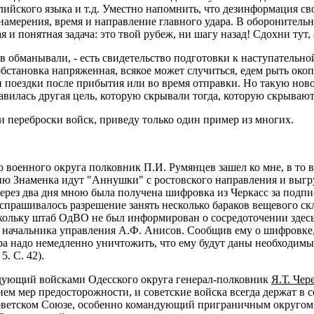
лийского языка и т.д. Уместно напомнить, что дезинформация св
намерения, время и направление главного удара. В оборонитель
я и понятная задача: это твой рубеж, ни шагу назад! Сдохни тут, 
ов обманывали, - есть свидетельство подготовки к наступательн
 обстановка напряженная, всякое может случиться, едем рыть око
ли поездки после прибытия или во время отправки. Но такую нов
вилась другая цель, которую скрывали тогда, которую скрывают
и переброски войск, приведу только один пример из многих.
военного округа полковник П.И. Румянцев зашел ко мне, в то 
цию Знаменка идут "Аннушки" с ростовского направления и выгр
рез два дня мною была получена шифровка из Черкасс за подп
испрашивалось разрешение занять несколько бараков вещевого с
скольку штаб ОдВО не был информирован о сосредоточении здесь
 начальника управления А.Ф. Анисов. Сообщив ему о шифровке, 
а надо немедленно уничтожить, что ему будут даны необходимые 
. С. 42).
ндующий войсками Одесского округа генерал-полковник
Я.Т. Чер
ем мер предосторожности, и советские войска всегда держат в с
етском Союзе, особенно командующий приграничным округом, и