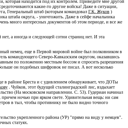
и, которая находится под их контролем. Приведите мне другой
средоточиваются какие-то другие войска! Даже в ситуации,
руга, Генеральный штаб (которым командовал
Г.К. Жуков
)
ика штаба округа, - уничтожить. Даже в сейфе начальника
 очень много интересных документов об этом периоде, и все же
нет, а иногда и следующей сотни страниц нет. И эта
ный немец, еще в Первой мировой войне был полковником в
титель командующего Северо-Кавказским округом, оказавшись
 равным по положению местным боссом и спросить разрешения
 больше он подобных шифровок не писал. А вот несколько
е в районе Бреста и с удивлением обнаруживает, что ДОТы
кову
. Чуйков, этот будущий сталинградский лис, вздыхает
ельство (На московском направлении. С. 53). Гудериан начинал
, причем ночью при ярком свете. Удивительная вещь: ни сам
метров в тыл, чтобы противнику не было видно точного
тельство укрепленного района (УР) "прямо на виду у немцев".
чных статуях.