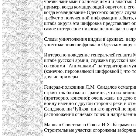
чрезвычайными полномочиями и властью. Он
пример, когда командующий округом и его н
когда командование Одесского округа случ
требует о полученной информации забыть, 
штаба округа эта шифровка представляет оп
самое интересное никогда не попадало в а
Следы уничтожения видны в архивах, напри
уничтоженная шифровка в Одесском округе 
Интересно поведение генерал-лейтенанта М
штабе русской армии, служака прусской зак
со своими "Аннушками" на территории чуж
(конечно, персональной шифровкой!) что-т
другие примеры.
Генерал-полковник
Л.М. Сандалов
осматрив
строят так близко от границы, что их видн
(притворно, конечно): очень жаль, но дело
войну именно с другой стороны реки и отме
Сандалов, ни Чуйков, ни кто другой не при
расположения огневых точек и направления
Маршал Советского Союза И.Х. Баграмян в д
Строительные участки огорожены заборчик