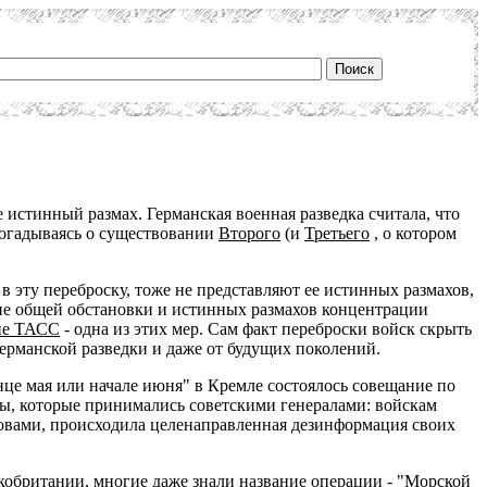
е истинный размах. Германская военная разведка считала, что
догадываясь о существовании
Второго
(и
Третьего
, о котором
 эту переброску, тоже не представляют ее истинных размахов,
ние общей обстановки и истинных размахов концентрации
ие ТАСС
- одна из этих мер. Сам факт переброски войск скрыть
германской разведки и даже от будущих поколений.
онце мая или начале июня" в Кремле состоялось совещание по
ры, которые принимались советскими генералами: войскам
словами, происходила целенаправленная дезинформация своих
икобритании, многие даже знали название операции - "Морской