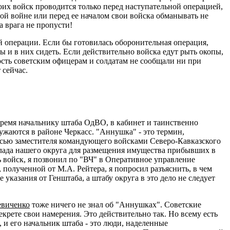
оих войск проводится только перед наступательной операцией,
ной войне или перед ее началом свои войска обманывать не
а врага не пропусти!
ой операции. Если бы готовилась оборонительная операция,
пы и в них сидеть. Если действительно войска едут рыть окопы,
ость советским офицерам и солдатам не сообщали ни при
 сейчас.
время начальнику штаба ОдВО, в кабинет и таинственно
ужаются в районе Черкасс. "Аннушка" - это термин,
исью заместителя командующего войсками Северо-Кавказского
клада нашего округа для размещения имущества прибывших в
 войск, я позвонил по "ВЧ" в Оперативное управление
полученной от М.А. Рейтера, я попросил разъяснить, в чем
указания от Генштаба, а штабу округа в это дело не следует
евиченко
тоже ничего не знал об "Аннушках". Советские
екрете свои намерения. Это действительно так. Но всему есть
 его начальник штаба - это люди, наделенные