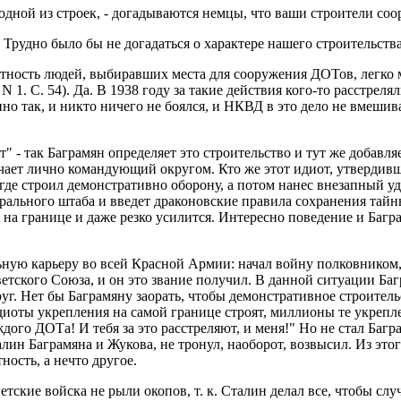
я одной из строек, - догадываются немцы, что ваши строители соо
 - Трудно было бы не догадаться о характере нашего строительства
тность людей, выбиравших места для сооружения ДОТов, легко м
 1. С. 54). Да. В 1938 году за такие действия кого-то расстреля
о так, и никто ничего не боялся, и НКВД в это дело не вмешивал
" - так Баграмян определяет это строительство и тут же добавл
чает лично командующий округом. Кто же этот идиот, утвердивш
где строил демонстративно оборону, а потом нанес внезапный уд
ерального штаба и введет драконовские правила сохранения тай
на границе и даже резко усилится. Интересно поведение и Багра
ьную карьеру во всей Красной Армии: начал войну полковником, 
етского Союза, и он это звание получил. В данной ситуации Ба
г. Нет бы Баграмяну заорать, чтобы демонстративное строительс
диоты укрепления на самой границе строят, миллионы те укрепле
ого ДОТа! И тебя за это расстреляют, и меня!" Но не стал Багр
лин Баграмяна и Жукова, не тронул, наоборот, возвысил. Из этог
ность, а нечто другое.
етские войска не рыли окопов, т. к. Сталин делал все, чтобы с