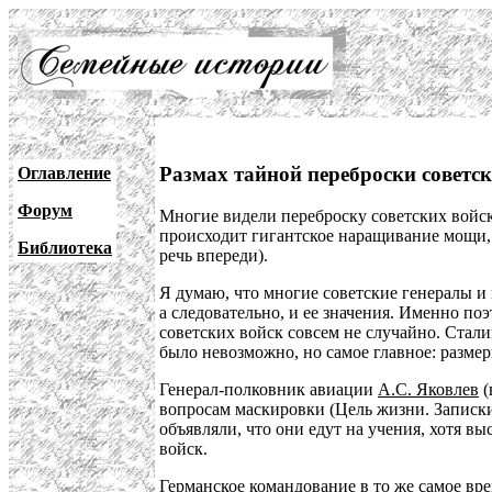
Размах тайной переброски советс
Оглавление
Форум
Многие видели переброску советских войск,
происходит гигантское наращивание мощи, 
Библиотека
речь впереди).
Я думаю, что многие советские генералы и
а следовательно, и ее значения. Именно п
советских войск совсем не случайно. Стал
было невозможно, но самое главное: размер
Генерал-полковник авиации
А.С. Яковлев
(
вопросам маскировки (Цель жизни. Записки
объявляли, что они едут на учения, хотя 
войск.
Германское командование в то же самое вре