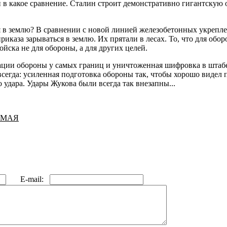
в какое сравнение. Сталин строит демонстративно гигантскую о
я в землю? В сравнении с новой линией железобетонных укрепл
иказа зарываться в землю. Их прятали в лесах. То, что для об
войска не для обороны, а для других целей.
ции обороны у самых границ и уничтоженная шифровка в штабе 
сегда: усиленная подготовка обороны так, чтобы хорошо видел 
удара. Удары Жукова были всегда так внезапны...
 МАЯ
E-mail: