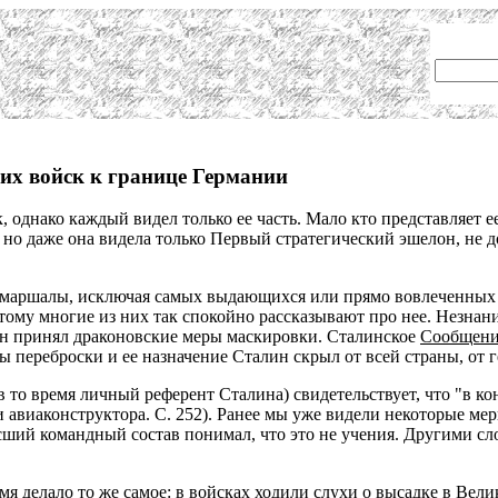
ких войск к границе Германии
 однако каждый видел только ее часть. Мало кто представляет е
но даже она видела только Первый стратегический эшелон, не 
 маршалы, исключая самых выдающихся или прямо вовлеченных в
оэтому многие из них так спокойно рассказывают про нее. Незна
ин принял драконовские меры маскировки. Сталинское
Сообщен
ы переброски и ее назначение Сталин скрыл от всей страны, от 
в то время личный референт Сталина) свидетельствует, что "в к
 авиаконструктора. С. 252). Ранее мы уже видели некоторые ме
высший командный состав понимал, что это не учения. Другими 
мя делало то же самое: в войсках ходили слухи о высадке в Вел