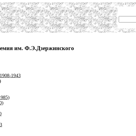
емия им. Ф.Э.Дзержинского
1908-1943
)
1985)
0)
0
3