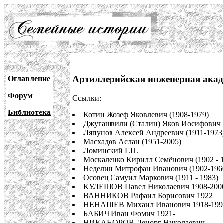
Артиллерийская инженерная акад
Оглавление
Форум
Ссылки:
Библиотека
Котин Жозеф Яковлевич (1908-1979)
Джугашвили (Сталин) Яков Иосифович 
Ляпунов Алексей Андреевич (1911-1973
Масхадов Аслан (1951-2005)
Ломинский Г.П.
Москаленко Кирилл Семёнович (1902 - 
Неделин Митрофан Иванович (1902-196
Осовец Самуил Маркович (1911 - 1983)
КУЛЕШОВ Павел Николаевич 1908-200
ВАННИКОВ Рафаил Борисович 1922
НЕНАШЕВ Михаил Иванович 1918-199
БАБИЧ Иван Фомич 1921-
НИКАНОРОВ Ленорг Николаевич