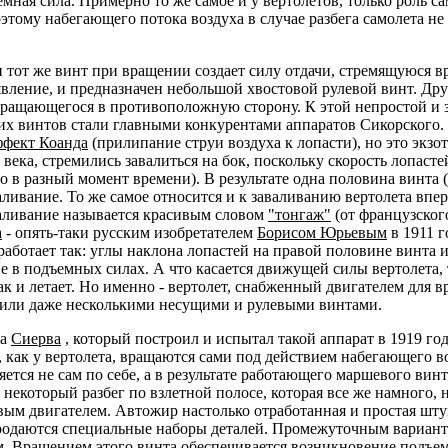
емная сила. Примерно то же самое и у вертолетов, только роль 
тому набегающего потока воздуха в случае разбега самолета не 
 тот же винт при вращении создает силу отдачи, стремящуюся вр
 явление, и предназначен небольшой хвостовой рулевой винт. Др
ращающегося в противоположную сторону. К этой непростой и за
их винтов стали главными конкурентами аппаратов Сикорского.
ффект Коанда
(прилипание струи воздуха к лопасти), но это экзот
века, стремились завалиться на бок, поскольку скорость лопаст
, но в разный момент времени). В результате одна половина винта
валивание. То же самое относится и к заваливанию вертолета вп
валивание называется красивым словом
"тонгаж"
(от французског
а
- опять-таки русским изобретателем
Борисом Юрьевым
в 1911 г
работает так: углы наклона лопастей на правой половине винта 
 в подъемных силах. А что касается движущей силы вертолета, т
так и летает. Но именно - вертолет, снабженный двигателем для
, или даже несколькими несущими и рулевыми винтами.
ца
Сиерва
, который построил и испытал такой аппарат в 1919 год
е, как у вертолета, вращаются сами под действием набегающего в
яется не сам по себе, а в результате работающего маршевого ви
я некоторый разбег по взлетной полосе, которая все же намного,
евым двигателем. Автожир настолько отработанная и простая ш
 продаются специальные наборы деталей. Промежуточным вариан
м. Вращением этого винта обеспечивается возникновение подъем