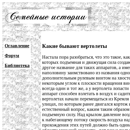
Какие бывают вертолеты
Оглавление
Форум
Настала пора разобраться, что это такое, 
которых подъемная и движущая сила создают
Библиотека
другое название для таких аппаратов, а им
наполовину заимствовано из названия одно
дополнительным рулевым винтом на хвосте 
некоторым углом к плоскости вращения винт
всегда один и тот же, а у вертолета лопас
аппарат способен взлетать в воздух и садит
вертолетах начали перемещаться из Кремля
улицах, по которым ранее двигался кортеж 
естественный вопрос, каким таким образом 
подъемную силу. Над крылом давление возду
к набегающему потоку скорость воздуха над
прохождения этих путей должно быть одинак