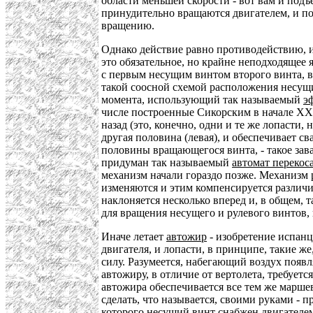
области меньшей скорости - вот вам и подъ
принудительно вращаются двигателем, и поэ
вращению.
Однако действие равно противодействию, и
это обязательное, но крайне неподходящее
с первым несущим винтом второго винта, в
такой соосной схемой расположения несущ
момента, использующий так называемый
э
числе построенные Сикорским в начале XX 
назад (это, конечно, одни и те же лопасти
другая половина (левая), и обеспечивает с
половины вращающегося винта, - такое за
придуман так называемый
автомат перекос
механизм начали гораздо позже. Механизм 
изменяются и этим компенсируется различие
наклоняется несколько вперед и, в общем, 
для вращения несущего и рулевого винтов
Иначе летает
автожир
- изобретение испан
двигателя, и лопасти, в принципе, такие ж
силу. Разумеется, набегающий воздух появл
автожиру, в отличие от вертолета, требуетс
автожира обеспечивается все тем же марш
сделать, что называется, своими руками -
которого несущий винт снабжен двигателе