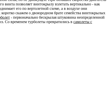
его винта позволяет винтокрылу взлетать вертикально - как
однимает его по вертолетной схеме, а в воздухе они
ок коротко скажем о двоюродном брате семейства винтокрылых
рболет
- первоначально бескрылая штуковина неопределенной
из. Со временем турболеты превратились в
самолеты с