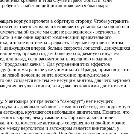
самолетных крыльев в этом случае играют лопасти. Они
требуется - набегающий поток появляется благодаря
ащать корпус вертолета в обратную сторону. Чтобы устранить
угим естественным вариантом является установка на одной оси
мечательной схеме мы еще не раз вернемся - вертолеты с
 Есть и еще один вариант компенсации вращательного
ика, и такие вертолеты - редкость. Первые вертолеты, в том
ей, движущихся вперед, больше скорости лопастей, движущихся
 (например, правая) создает большую подъемную силу, чем
еред или назад, если рассматривать переднюю и заднюю
о "продольная качка"). Для устранения этих эффектов
оду (о нем мы раньше уже упоминали). Правда, применять этот
и на левой половине винта постоянно принудительно
о она создается все тем же несущим винтом, для чего вертолет
 вращения несущего винта, или даже несколькими двигателями
у. У автожира (от греческого "самокруг") нет несущего
оздуха и - довольно забавно! - сами по себе создают подъемную
нта автожира, крутящегося небольшим двигателем. Понятно, что
 намного короче, чем у самолетов. Горизонтальный полет
тука, что одноместные автожиры совершенно спокойно можно
том между вертолетом и автожиром является винтокрыл, у
ной силы, но не движущей. При больших скоростях двигатель