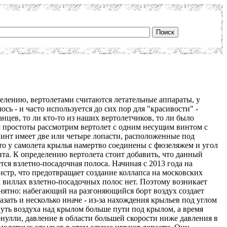
делению, вертолетами считаются летательные аппараты, у
ь - и часто используется до сих пор для "красивости" -
анцев, то ли кто-то из наших вертолетчиков, то ли было
ля простоты рассмотрим вертолет с одним несущим винтом с
винт имеет две или четыре лопасти, расположенные под
что у самолета крылья намертво соединены с фюзеляжем и угол
нта. К определению вертолета стоит добавить, что данный
тся взлетно-посадочная полоса. Начиная с 2013 года на
стр, что предотвращает создание коллапса на московских
а виллах взлетно-посадочных полос нет. Поэтому возникает
понятно: набегающий на разгоняющийся борт воздух создает
зать и несколько иначе - из-за нахождения крыльев под углом
путь воздуха над крылом больше пути под крылом, а время
рнулли, давление в области большей скорости ниже давления в