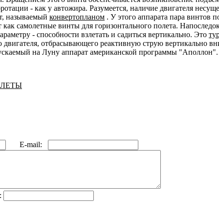
оротации - как у автожира. Разумеется, наличие двигателя несущ
нт, называемый
конвертопланом
. У этого аппарата пара винтов п
т как самолетные винты для горизонтального полета. Напослед
раметру - способности взлетать и садиться вертикально. Это
ту
 двигателя, отбрасывающего реактивную струю вертикально вн
пускаемый на Луну аппарат американской программы "Аполлон".
ОЛЕТЫ
E-mail:
: