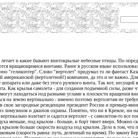
как летает и какие бывают винтокрылые небесные птицы. По опре
ся вращающимися винтами. Ранее в русском языке использовалос
енно "геликоптер". Слово "вертолет" придумал то ли фантаст Каз
й американской (вертолетной!) компании, да это и не важно. Д
аппарата или даже без этого рулевого винта. Так вот, несущий 
а. Как крылья самолета - для создания подъемной силы, разве 
ти могут находиться под разными углами к плоскости вращения ви
ься на землю вертикально - именно поэтому вертолетам не требуе
 в свои загородные резиденции президент России и премьер-мини
из лимузинов и джипов охраны. Понятно, что ни в Кремле, ни н
вертикально взлетает и садится вертолет - с самолетом-то все 
ха меньше, под крылом - больше, и борт тянет вверх. Можно ска
 крылом больше скорости воздуха под крылом. Дело в том, что 
овым (скорость равна: путь, деленный на время). По закону Бе