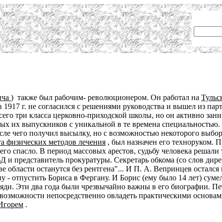
ича
) также был рабочим- революционером. Он работал на
Тульс
 1917 г. не согласился с решениями руководства и вышел из пар
его три класса церковно-приходской школы, но он активно зан
вых их выпускников с уникальной в те времена специальностью. Р
сле чего получил высылку, но с возможностью некоторого выбор
а физических методов лечения
, был назначен его техноруком. 
го спасло. В период массовых арестов, судьбу человека решали 
и представитель прокуратуры. Секретарь обкома (со слов директ
ве области останутся без рентгена"... И П. А. Вепринцев осталс
 - отпустить Бориса в Фергану. И Борис (ему было 14 лет) сум
 дяди. Эти два года были чрезвычайно важны в его биографии. П
е возможности непосредственно овладеть практическими основам
Игорем
.