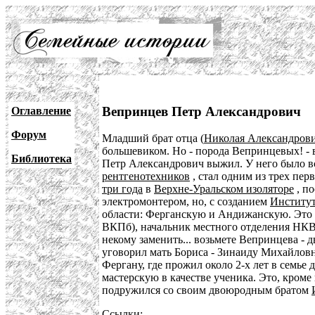
Вепринцев Петр Александрович
Оглавление
Форум
Младший брат отца (
Николая Александров
большевиком. Но - порода Вепринцевых! - в
Библиотека
Петр Александрович выжил. У него было вс
рентгенотехников
, стал одним из трех пер
три года
в
Верхне-Уральском изоляторе
, по
электромонтером, но, с созданием
Институт
области: Ферганскую и Андижанскую. Это е
ВКПб), начальник местного отделения НКВД 
некому заменить... возьмете Вепринцева - д
уговорил мать Бориса - Зинаиду Михайловну
Фергану, где прожил около 2-х лет в семье
мастерскую в качестве ученика. Это, кром
подружился со своим двоюродным братом
Ссылки: