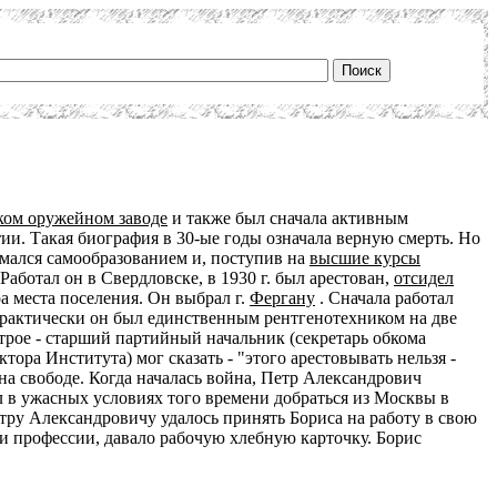
ком оружейном заводе
и также был сначала активным
тии. Такая биография в 30-ые годы означала верную смерть. Но
имался самообразованием и, поступив на
высшие курсы
аботал он в Свердловске, в 1930 г. был арестован,
отсидел
а места поселения. Он выбрал г.
Фергану
. Сначала работал
Практически он был единственным рентгенотехником на две
трое - старший партийный начальник (секретарь обкома
ора Института) мог сказать - "этого арестовывать нельзя -
я на свободе. Когда началась война, Петр Александрович
ел в ужасных условиях того времени добраться из Москвы в
етру Александровичу удалось принять Бориса на работу в свою
и профессии, давало рабочую хлебную карточку. Борис