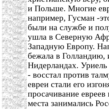
и Польше. Многие ев
например, Гусман -эт
были на службе и пол
ушла в Северную Афри
Западную Европу. Нап
бежала в Голландию, 
Нидерландах. Уриель 
- восстал против талм
евреи стали его изгон
просачивание евреев 
места занимались Ро