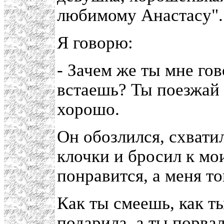
любимому Анастасу".
Я говорю:
- Зачем же ты мне гов
встаешь? Ты поезжай 
хорошо.
Он обозлился, схватил
клочки и бросил к мо
понравится, а меня то
Как ты смеешь, как т
подарила, а ты порвал