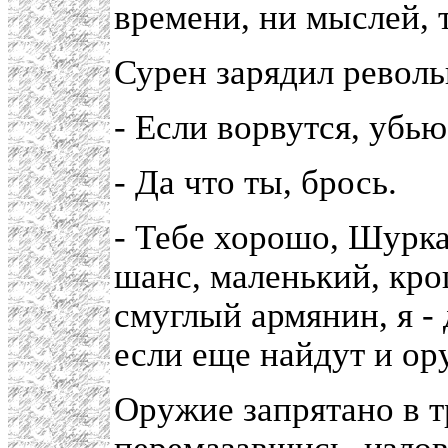
времени, ни мыслей, т
Сурен зарядил револь
- Если ворвутся, убью 
- Да что ты, брось.
- Тебе хорошо, Шурка
шанс, маленький, кро
смуглый армянин, я - 
если еще найдут и ору
Оружие запрятано в т