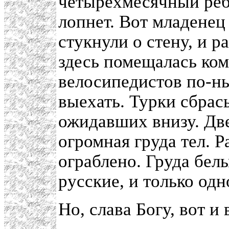
четырехмесячный ребе
лопнет. Вот младенец
стукнули о стену, и р
здесь помещалась ком
велосипедистов по-н
выехать. Турки сбрас
ожидавших внизу. Две
огромная груда тел. Р
ограблено. Груда бел
русские, и только одн
Но, слава Богу, вот и