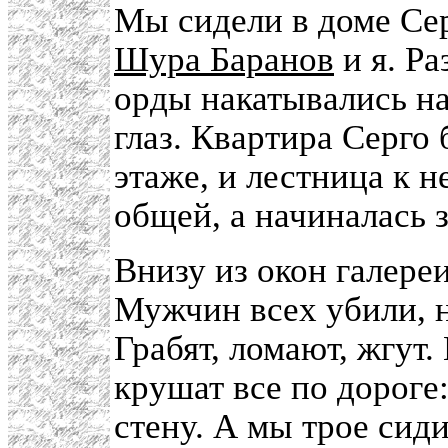
Мы сидели в доме Се
Шура Баранов
и я. Р
орды накатывались на
глаз. Квартира Серго 
этаже, и лестница к н
общей, а начиналась 
Внизу из окон галере
Мужчин всех убили, 
Грабят, ломают, жгут.
крушат все по дороге:
стену. А мы трое сиди