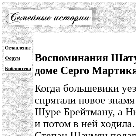
Оглавление
Воспоминания Шатун
Форум
доме Серго Мартик
Библиотека
Когда большевики уе
спрятали новое знамя
Шуре Брейтману, а Ню
и потом в ней ходила
Степан Шаумян подар