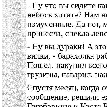
- Ну что вы сидите ка
небось хотите? Нам н
измученные. Да нет, 
принесла, спекла леп
- Ну вы дураки! А это
вилки, - барахолка ра
Пошел, накупил всего
грузины, наварил, на
Спустя месяц, когда
сообщение, решили е
Гогоберидзе и Костя 