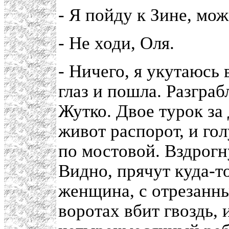
- Я пойду к Зине, мож
- Не ходи, Оля.
- Ничего, я укутаюсь 
глаз и пошла. Разгра
Жутко. Двое турок з
живот распорот, и го
по мостовой. Вздрогн
Видно, прячут куда-то
женщина, с отрезанн
воротах вбит гвоздь, 