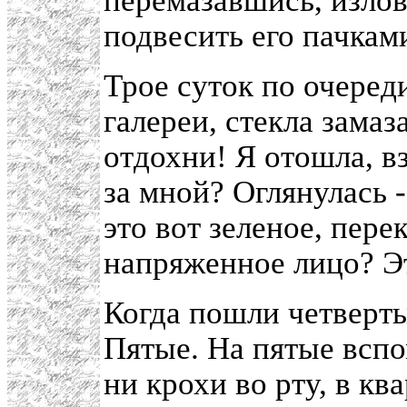
перемазавшись, излов
подвесить его пачками
Трое суток по очеред
галереи, стекла замаз
отдохни! Я отошла, вз
за мной? Оглянулась -
это вот зеленое, пер
напряженное лицо? Эт
Когда пошли четверты
Пятые. На пятые вспо
ни крохи во рту, в кв