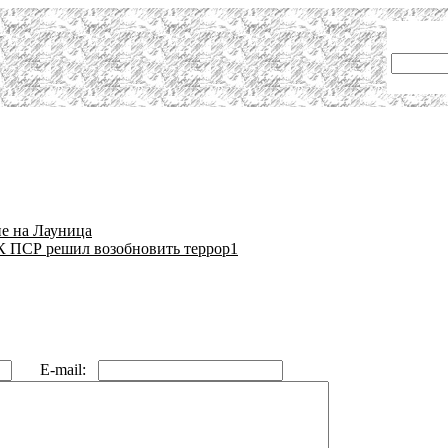
е на Лауница
К ПСР решил возобновить террор1
E-mail: