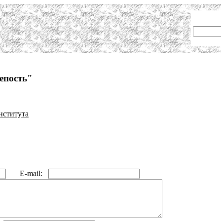
епость"
нститута
E-mail: