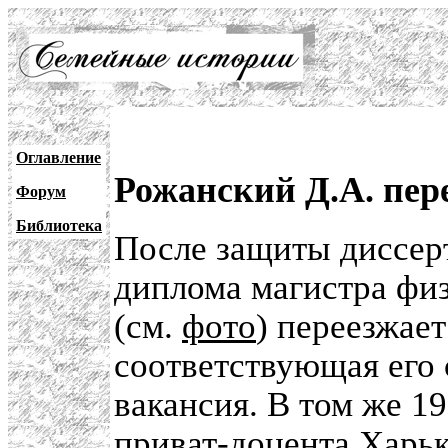
Оглавление
Рожанский Д.А. пер
Форум
Библиотека
После защиты диссерт
диплома магистра фи
(см.
фото
) переезжае
соответствующая его 
вакансия. В том же 1
приват-доцента Харьк