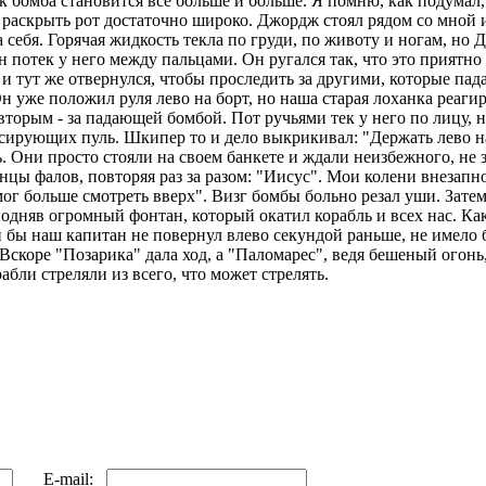
к бомба становится все больше и больше. Я помню, как подумал, 
 раскрыть рот достаточно широко. Джордж стоял рядом со мной и
 себя. Горячая жидкость текла по груди, по животу и ногам, но 
он потек у него между пальцами. Он ругался так, что это приятн
 и тут же отвернулся, чтобы проследить за другими, которые па
н уже положил руля лево на борт, но наша старая лоханка реаги
 вторым - за падающей бомбой. Пот ручьями тек у него по лицу, 
сирующих пуль. Шкипер то и дело выкрикивал: "Держать лево на
. Они просто стояли на своем банкете и ждали неизбежного, не зна
нцы фалов, повторяя раз за разом: "Иисус". Мои колени внезапн
мог больше смотреть вверх". Визг бомбы больно резал уши. Зате
подняв огромный фонтан, который окатил корабль и всех нас. Как
 бы наш капитан не повернул влево секундой раньше, не имело б
 Вскоре "Позарика" дала ход, а "Паломарес", ведя бешеный огонь,
бли стреляли из всего, что может стрелять.
E-mail: