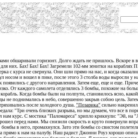
ами обшаривали горизонт. Долго ждать не пришлось. Вскоре в 
для них. Бах! Бах! Бах! Загремели 102-мм зенитки на кораблях 
рка с курса не свернула. Они шли прямо на нас, и когда оказалис
л носом и вошел в пике, после этого 3 столба воды выросли у н
ек появились с другого направления. Затем еще, еще и еще. При
изко. От каждого самолета отделялись 3 бомбы, похожие на бол
 корабль. Когда бомбы были на полпути, становилось ясно, како
ды не поднимались в небо, совершенно закрыв собою цель. Зате
тряхивались после холодного душа.
"Позарика"
сильно накренила
едала: "Три очень близких разрыва, но мы думаем, что все в пор
л нам курс. С мостика "Паломареса" хрипло крикнули: "Эй, на 
рошел перед нами. Мы снизили скорость и круто повернули вправ
 бомбы в него, промахнулся. Зато эти бомбы со свистом полетели
тела прямо к нам на палубу. Наш радист Джонни Роуз хорошо опи