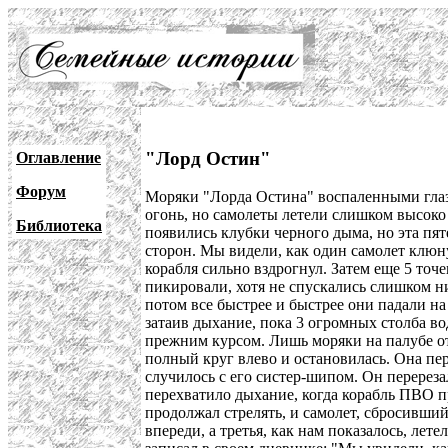
"Лорд Остин"
Оглавление
Форум
Моряки "Лорда Остина" воспаленными глаз
огонь, но самолеты летели слишком высоко 
Библиотека
появились клубки черного дыма, но эта пяте
сторон. Мы видели, как один самолет клюну
корабля сильно вздрогнул. Затем еще 5 точ
пикировали, хотя не спускались слишком н
потом все быстрее и быстрее они падали на
затаив дыхание, пока 3 огромных столба во
прежним курсом. Лишь моряки на палубе о
полный круг влево и остановилась. Она пер
случилось с его систер-шипом. Он перереза
перехватило дыхание, когда корабль ПВО п
продолжал стрелять, и самолет, сбросивший
впереди, а третья, как нам показалось, ле