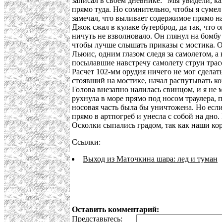
записал в своем дневнике: "Мы увидели, ка
прямо туда. Но сомнительно, чтобы я сумел
замечал, что выливает содержимое прямо на
Джок сжал в кулаке бутерброд, да так, что 
ничуть не взволновало. Он глянул на бомбу
чтобы лучше слышать приказы с мостика. О
Льюис, одним глазом следя за самолетом, а
посылавшие навстречу самолету струи трас
Расчет 102-мм орудия ничего не мог сделать
стоявший на мостике, начал распутывать ко
Голова внезапно налилась свинцом, и я не 
рухнула в море прямо под носом траулера, 
носовая часть была бы уничтожена. Но если
прямо в артпогреб и унесла с собой на дно.
Осколки сыпались градом, так как наши кора
Ссылки:
Выход из Маточкина шара: лед и туман
Оставить комментарий:
Представьтесь: