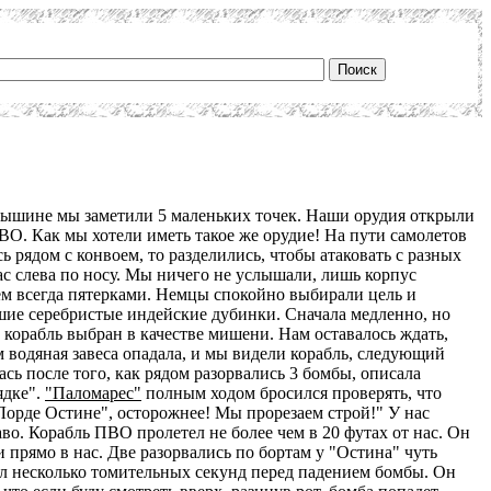
вышине мы заметили 5 маленьких точек. Наши орудия открыли
ПВО. Как мы хотели иметь такое же орудие! На пути самолетов
ь рядом с конвоем, то разделились, чтобы атаковать с разных
ас слева по носу. Мы ничего не услышали, лишь корпус
чем всегда пятерками. Немцы спокойно выбирали цель и
ьшие серебристые индейские дубинки. Сначала медленно, но
й корабль выбран в качестве мишени. Нам оставалось ждать,
м водяная завеса опадала, и мы видели корабль, следующий
сь после того, как рядом разорвались 3 бомбы, описала
ядке".
"Паломарес"
полным ходом бросился проверять, что
"Лорде Остине", осторожнее! Мы прорезаем строй!" У нас
о. Корабль ПВО пролетел не более чем в 20 футах от нас. Он
 прямо в нас. Две разорвались по бортам у "Остина" чуть
сал несколько томительных секунд перед падением бомбы. Он