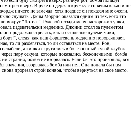
что если буду смотреть вверх, разинув рот, бомба попадет
 смотрел вверх. В руке он держал кружку с горячим какао и не
Джордж ничего не замечал, хотя позднее он показал мне ожоги.
о было слушать. Джим Моррис оказался одним из тех, кого это
дали вокруг "Лотоса". Рулевой позади меня насторожил ушки,
ровала издевательски медленно. Джонни стоял за пулеметом
но он продолжал стрелять, как и остальные пулеметчики,
 борт!", следя, как наш форштевень медленно поворачивает.
я, то ли разбегаться, то ли оставаться на месте. Рон,
о ослабели, а кишки скрутились в болезненный тугой клубок.
м через пару секунд, которые показались бесконечными, бомба
 ни странно, бомба не взорвалась. Если бы это произошло, вся
ы значения, взорвалась бомба или нет. Она попала бы нам
 снова прорезал строй конвоя, чтобы вернуться на свое место.