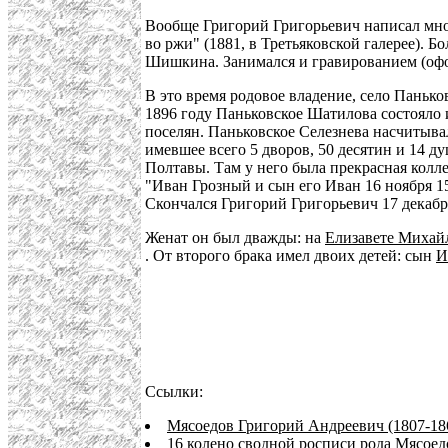
Вообще Григорий Григорьевич написал мно
во ржи" (1881, в Третьяковской галерее). 
Шишкина. Занимался и гравированием (офор
В это время родовое владение, село Панько
1896 году Паньковское Шатилова состояло и
поселян. Паньковское Селезнева насчитывал
имевшее всего 5 дворов, 50 десятин и 14 ду
Полтавы. Там у него была прекрасная колл
"Иван Грозный и сын его Иван 16 ноября 15
Скончался Григорий Григорьевич 17 декабр
Женат он был дважды: на
Елизавете Михай
. От второго брака имел двоих детей: сын
И
Ссылки:
Мясоедов Григорий Андреевич (1807-18
16 колено сводной росписи рода Мясоед