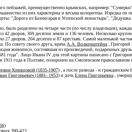
го пейзажей, преимущественно крымских, например: "Сумерки",
Большинство из них характерны и весьма колоритны. Изредка он пи
ты: "Дорога из Бахчисарая в Успенский монастырь", "Дедушка р
во, было разделено на четыре части (по числу владельцев), кажд
з 42 дворов, 369 десятин земли и 136 человек. Несколько крупне
о 27 дворов, 204 десятин и 87 крестьян. Самой маленькой часть
ш. По совету своего друга, врача
А.А. Волкенштейна
, Григорий
екция живописи, состоявшая из произведений, подаренных друз
81 года". Лицо Ивана IV для этой картины написано с Григория 
я 1911 года в Полтаве, похоронен на Смоленском православном 
ловне Кривцовой (1835-1907)
, а после развода - и гражданским
ван Григорьевич (1881- 1953)
и дочь
Елена Григорьевна
, умершу
66)
овых 390-423