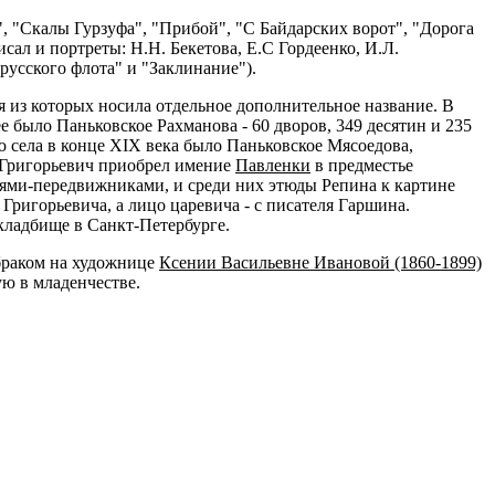
 "Скалы Гурзуфа", "Прибой", "С Байдарских ворот", "Дорога
сал и портреты: H.Н. Бекетова, Е.С Гордеенко, И.Л.
усского флота" и "Заклинание").
ая из которых носила отдельное дополнительное название. В
е было Паньковское Рахманова - 60 дворов, 349 десятин и 235
ю села в конце XIX века было Паньковское Мясоедова,
 Григорьевич приобрел имение
Павленки
в предместье
ьями-передвижниками, и среди них этюды Репина к картине
Григорьевича, а лицо царевича - с писателя Гаршина.
кладбище в Санкт-Петербурге.
 браком на художнице
Ксении Васильевне Ивановой (1860-1899)
ю в младенчестве.