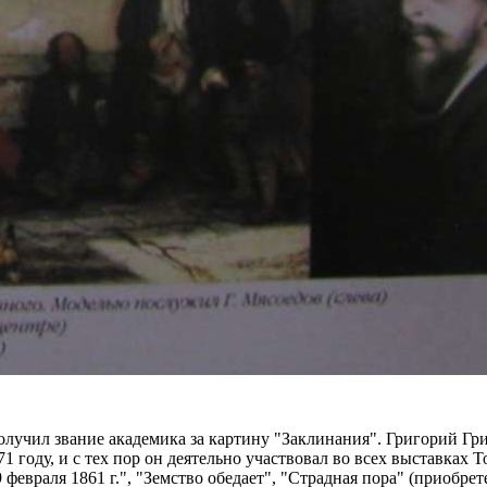
олучил звание академика за картину "Заклинания". Григорий Гр
871 году, и с тех пор он деятельно участвовал во всех выставка
февраля 1861 г.", "Земство обедает", "Страдная пора" (приобре