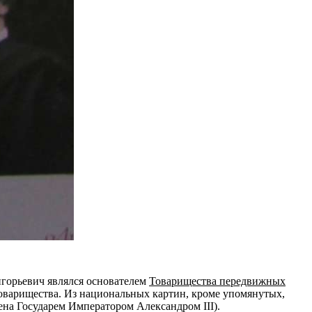
игорьевич являлся основателем
Товарищества передвижных
х Товарищества. Из национальных картин, кроме упомянутых,
тена Государем Императором Александром III).