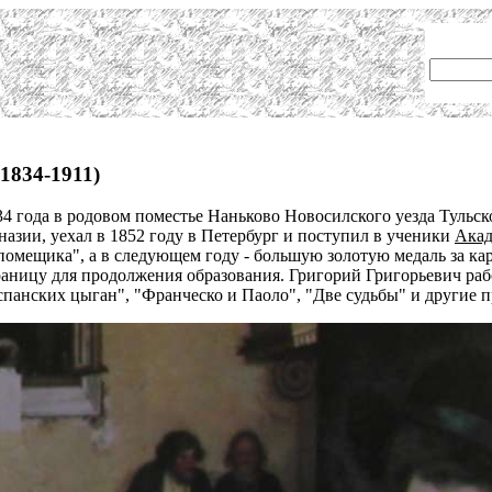
1834-1911)
4 года в родовом поместье Наньково Новосилского уезда Тульско
назии, уехал в 1852 году в Петербург и поступил в ученики
Акад
помещика", а в следующем году - большую золотую медаль за ка
раницу для продолжения образования. Григорий Григорьевич ра
анских цыган", "Франческо и Паоло", "Две судьбы" и другие п