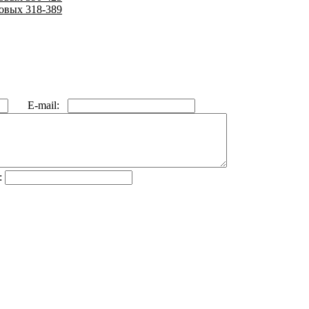
овых 318-389
E-mail:
: