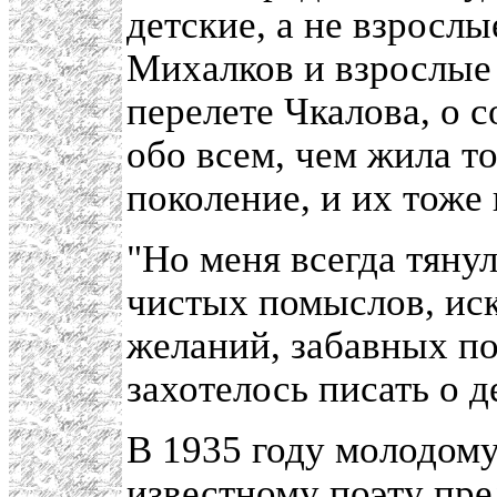
детские, а не взросл
Михалков и взрослые 
перелете Чкалова, о 
обо всем, чем жила то
поколение, и их тоже 
"Но меня всегда тянул
чистых помыслов, ис
желаний, забавных по
захотелось писать о д
В 1935 году молодому 
известному поэту пре