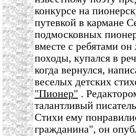
конкурсе на пионерс
путевкой в кармане С
подмосковных пионерс
вместе с ребятами он
походы, купался в реч
когда вернулся, напи
веселых детских стих
"Пионер"
. Редакторо
талантливый писател
Стихи ему понравилис
гражданина", он опуб