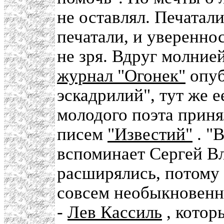
не оставлял. Печатали
печатали, и увереннос
не зря. Вдруг молние
журнал "Огонек"
опуб
эскадрилий", тут же е
молодого поэта приня
писем
"Известий"
. "В
вспоминает Сергей В
расширялись, потому 
совсем необыкновенн
-
Лев Кассиль
, котор