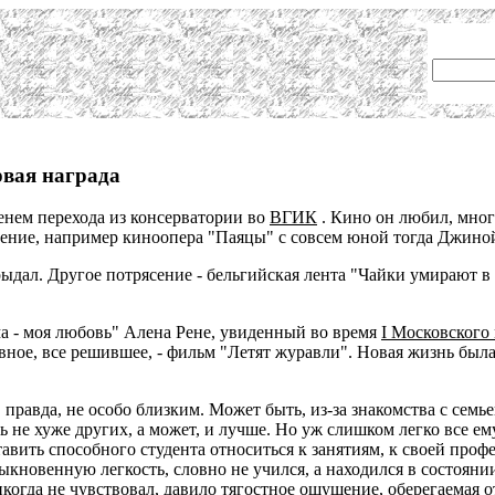
вая награда
енем перехода из консерватории во
ВГИК
. Кино он любил, мног
ение, например киноопера "Паяцы" с совсем юной тогда Джин
ыдал. Другое потрясение - бельгийская лента "Чайки умирают в 
а - моя любовь" Алена Рене, увиденный во время
I Московского
авное, все решившее, - фильм "Летят журавли". Новая жизнь бы
правда, не особо близким. Может быть, из-за знакомства с семь
дь не хуже других, а может, и лучше. Но уж слишком легко все ем
авить способного студента относиться к занятиям, к своей проф
кновенную легкость, словно не учился, а находился в состоянии
когда не чувствовал, давило тягостное ощущение, оберегаемая от