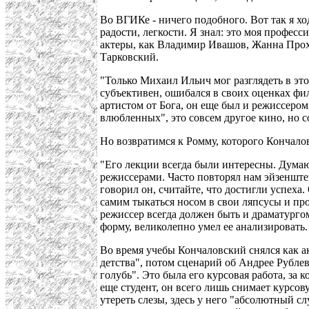
Во ВГИКе - ничего подобного. Вот так я хо
радости, легкости. Я знал: это моя профе
актеры, как Владимир Ивашов, Жанна Прох
Тарковский.
"Только Михаил Ильич мог разглядеть в эт
субъективен, ошибался в своих оценках фил
артистом от Бога, он еще был и режиссером,
влюбленных", это совсем другое кино, но с
Но возвратимся к Ромму, которого Кончало
"Его лекции всегда были интересны. Думаю,
режиссерами. Часто повторял нам эйзенштей
говорил он, считайте, что достигли успеха.
самим тыкаться носом в свои ляпсусы и про
режиссер всегда должен быть и драматурго
форму, великолепно умел ее анализировать
Во время учебы Кончаловский снялся как а
детства", потом сценарий об Андрее Рубле
голубь". Это была его курсовая работа, за
еще студент, он всего лишь снимает курсов
утереть слезы, здесь у него "абсолютный сл