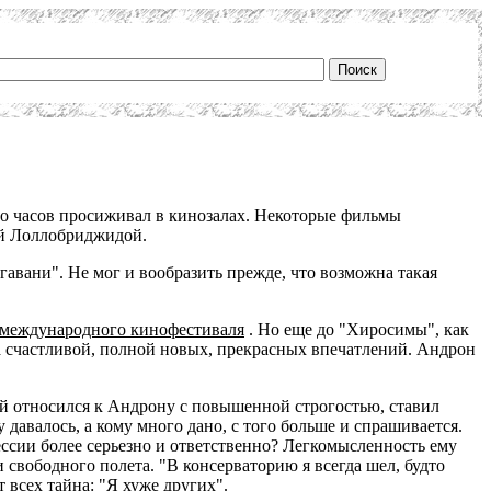
о часов просиживал в кинозалах. Некоторые фильмы
ой Лоллобриджидой.
гавани". Не мог и вообразить прежде, что возможна такая
 международного кинофестиваля
. Но еще до "Хиросимы", как
ла счастливой, полной новых, прекрасных впечатлений. Андрон
ей относился к Андрону с повышенной строгостью, ставил
у давалось, а кому много дано, с того больше и спрашивается.
ессии более серьезно и ответственно? Легкомысленность ему
 свободного полета. "В консерваторию я всегда шел, будто
 всех тайна: "Я хуже других".