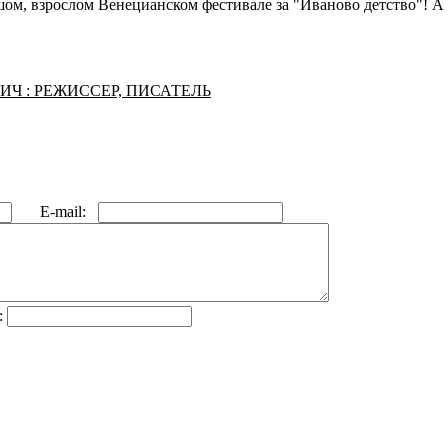
ом, взрослом Венецианском фестивале за "Иваново детство"! А 
Ч : РЕЖИССЕР, ПИСАТЕЛЬ
E-mail:
: