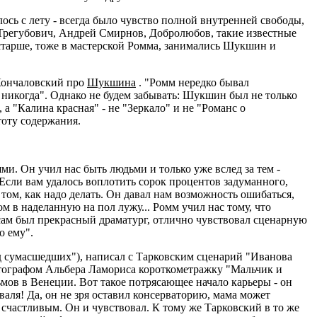
ось с лету - всегда было чувство полной внутренней свободы,
ь Трегубович, Андрей Смирнов, Добролюбов, такие известные
старше, тоже в мастерской Ромма, занимались Шукшин и
 Кончаловский про
Шукшина
. "Ромм нередко бывал
я никогда". Однако не будем забывать: Шукшин был не только
 а "Калина красная" - не "Зеркало" и не "Романс о
тоту содержания.
и. Он учил нас быть людьми и только уже вслед за тем -
 Если вам удалось воплотить сорок процентов задуманного,
 том, как надо делать. Он давал нам возможность ошибаться,
ом в наделанную на пол лужу... Ромм учил нас тому, что
 сам был прекрасный драматург, отлично чувствовал сценарную
о ему".
уд сумасшедших"), написал с Тарковским сценарий "Иванова
атографом Альбера Ламориса короткометражку "Мальчик и
ьмов в Венеции. Вот такое потрясающее начало карьеры - он
валя! Да, он не зря оставил консерваторию, мама может
о счастливым. Он и чувствовал. К тому же Тарковский в то же