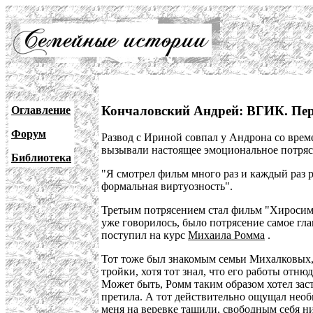
Кончаловский Андрей: ВГИК. Пер
Оглавление
Форум
Развод с Ириной совпал у Андрона со врем
вызывали настоящее эмоциональное потряс
Библиотека
"Я смотрел фильм много раз и каждый раз р
формальная виртуозность".
Третьим потрясением стал фильм "Хиросим
уже говорилось, было потрясение самое гл
поступил на курс
Михаила Ромма
.
Тот тоже был знакомым семьи Михалковых, 
тройки, хотя тот знал, что его работы отню
Может быть, Ромм таким образом хотел заст
претила. А тот действительно ощущал необы
меня на веревке тащили, свободным себя ни