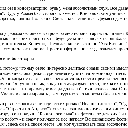
дил бы в консерваторию, будь у меня абсолютный слух. Все давал
ссия". Курс у Ромма был сильный, вместе с Кончаловским училис
оренко, Галина Польских, Светлана Светличная. Двумя годами 
ом угрюмом человеке, матросе, замечательного артиста, - пишет
ьмов, в своих прогнозах на будущее кино - в людях не ошибалс
 и писателем. Конечно, "Печки-лавочки" - это не "Ася Клячина",
овсем не такое простое. Простота формы не всегда означает прос
вский боготворил.
 потому, что ему было интересно делиться с нами своими мыслям
новские слова: режиссуре нельзя научить, ей можно научиться.
 Он никогда не навязывал своего мнения, своего представления о
махи. Он учил нас так, как учат уму-разуму щенят, пихая их нос
м, так же как и драматург всегда должен быть и режиссером. Он
. Умением анализировать драматургию я во многом обязан именн
ктер в нескольких эпизодических ролях ("Иваново детство", "С
ве - "Страсти по Андрею"), снял навеянную поэтическим кинем
 которую он получил "Бронзового льва" на фестивале детских фил
ую работу - и сразу получает за нее награду Венецианского фести
ух", здесь он на своем месте. Он мог чувствовать себя абсолютн