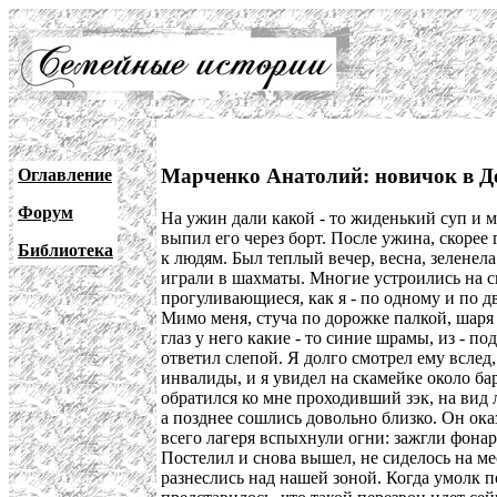
Марченко Анатолий: новичок в Д
Оглавление
Форум
На ужин дали какой - то жиденький суп и ма
выпил его через борт. После ужина, скорее
Библиотека
к людям. Был теплый вечер, весна, зеленела
играли в шахматы. Многие устроились на с
прогуливающиеся, как я - по одному и по дв
Мимо меня, стуча по дорожке палкой, шаря 
глаз у него какие - то синие шрамы, из - по
ответил слепой. Я долго смотрел ему вслед,
инвалиды, и я увидел на скамейке около бар
обратился ко мне проходивший зэк, на вид 
а позднее сошлись довольно близко. Он ока
всего лагеря вспыхнули огни: зажгли фонари
Постелил и снова вышел, не сиделось на мес
разнеслись над нашей зоной. Когда умолк п