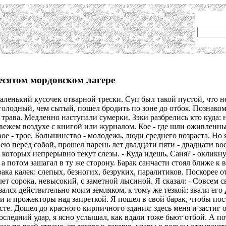
есятом мордовском лагере
ленький кусочек отварной трески. Суп был такой пустой, что не 
 голодный, чем сытый, пошел бродить по зоне до отбоя. Познако
 трава. Медленно наступали сумерки. Зэки разбрелись кто куда: 
вежем воздухе с книгой или журналом. Кое - где шли оживленны
ое - трое. Большинство - молодежь, люди среднего возраста. Но я
ею перед собой, прошел парень лет двадцати пяти - двадцати вось
д которых непрерывно текут слезы. - Куда идешь, Саня? - окликну
 а потом зашагал в ту же сторону. Барак санчасти стоял ближе к
ака калек: слепых, безногих, безруких, паралитиков. Поскорее ото
лет сорока, невысокий, с заметной лысиной. Я сказал: - Совсем
зался действительно моим земляком, к тому же тезкой: звали его
 и прожекторы над запреткой. Я пошел в свой барак, чтобы постел
те. Дошел до красного кирпичного здания: здесь меня и застиг о
оследний удар, я ясно услышал, как вдали тоже бьют отбой. А п