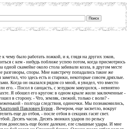
к чему было работать ложкой, и я, глядя на других зэков,
миться с кем - нибудь поближе успею потом, когда присмотрюсь
на одной скамейке около стола забивали козла, в другом месте
е разговоры, споры. Мне навстречу попадались такие же
 заметил, что здесь есть и старики, некоторые совсем дряхлые.
ми. Когда он оказался рядом со мной, я увидел, что вместо
ли его. - Посол в санцасть, с зелудком замуцился, - невнятно
 вахте. Я обошел его кругом: в одном крыле жили заключенные -
шел в сторону. - Что, земляк, свежий, только с воли? -
 свеженький - полгода следствия, одиночки. Мы познакомились,
Анатолий Павлович Буров
. Вечером, еще засветло, вокруг
ить еще до отбоя, - после отбоя в секциях гасят свет.
тбой. Десять часов. Десять звонких ударов по рельсу
отом донеслись еще более далекие, еле слышные удары. И мне