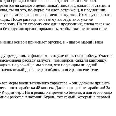
аждой бригады в ящике особое отделение - и начинает
анится на каждого целая папка), здесь и фамилия, и статья, и
овы, ты ли это, по форме ли одет, острижен), в предзонник,
кусок, застегивая свои форменные куртки. Их могут наказать
в ящик. После развода ими займутся отдельно, уже не
 за зону. По ту сторону еще один предзонник, снова такая же
и без оружия: предосторожность, чтобы зэки не отняли и не
дчинения конвой применяет оружие, и - шагом марш! Наша
едупреждения, за флажком - это уже попытка к побегу. Участок
 высаживали рассаду капусты, помидоров, сажали картошку,
надеясь на урожай, а мы знали, что не увидим ни одной
таешь целый день, не разгибаясь, и все равно еле - еле
то все меры воспитательного характера, - они должны привить
есячного заработка 48 копеек. Даже на ларек не заработал! За
Р, один черт. Но я решил непременно бежать, а для этого надо
 мной работал
Анатолий Буров
, тот самый, который в первый