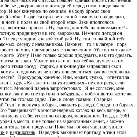
ся на бой часов на Спасской башне. Однако после отбоя нельзя
нем белье докуривали по последней перед сном, продолжали
ор! И все кинулись по секциям, на ходу бросая свои
воей койке. Разделся при свете синей лампочки над дверью,
ц в ноги и полез на свой второй этаж. Зэки вполголоса
, шепотом спросил: - Ну, сынок, как тебе на новом месте? -
плотную придвинутая к его, задрожала. Немного погодя он
я. Ты еще увидишь, какой этой рай. Ну, спи, спокойной тебе
комых, беседу с начальником. Наконец - то я в лагере - пора
 просто не могу примириться с заключением. Убегу, пусть даже
 жить. Убегу. Надо только хорошо продумать, как это сделать.
всем не знаю. Может, кто - то из них сейчас думает о том
торого этажа сосед - старик, а нижние уже заправляли свои
 кому - то одному из четырех пошевелиться, как все остальные
месте? - Прокурора, конечно. Или, может, судью, - ответил за
или к худу. - Как же это ты ухитряешься - не смотреть, если
чится. Молодой парень запротестовал: - Я не согласен, мне
сынку, так и во сне про волю забудешь, а побачишь только те же
тоб ты столько сидел. Так, к слову сказано. Старики
й "суп" и вернулся в барак, ожидать развода. Соседи по бараку
Его "заваривают" в многоведерных котлах на весь лагерь, а
или меня к себе, угостили сахаром, маргарином. Тогда, в
1961
блей в месяц, и не только из заработанных денег, а можно
были тогда свои продукты. Пока мы гоняли чаи, наступило
ик
и
надзиратель
. Нарядчик выкликает бригаду, а зэки этой