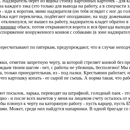
 Надзиратель берет из ящика стопку картонных карточек - для к
 каждого зэка (это только для вывода на работу, а в спецчасти хр
 иди к воротам, мимо надзирателя (он тебя оглядит с ног до гол
ока идет перекличка, подбегают опоздавшие, на ходу дожевывая 
е откликнулся, не вышел на работу, надзиратель кладет обратно 
зоннике
обыск, потом открываются ворота и вся бригада выходит
аспоряжение вооруженного конвоя с собаками (в зоне надзирател
 пересчитывают по пятеркам, предупреждают, что в случае непо
ки, отметив запретную черту, за которой стреляет конвой без пр
каждым твоим шагом - нет, с работы не убежишь, бесполезно! Мы
, только принудительная, из - под палки. Крестьянин работает, 
что картошку копать - ее сырой не съешь. А норма такая, что рабо
ают посылок, ларька, переводят на штрафной, голодный паек - э
дно - и после всех вычетов у меня на лицевом счету осталось от м
бы плюнул к черту на каторжную работу - пусть карцер, пусть БУ
ками. Может, среди них найдутся напарники. В одной бригаде со