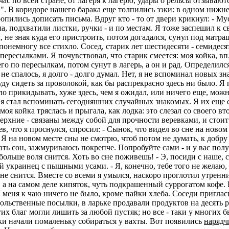
час по всей стране, от лагеря к лагерю, удары о рельсы отзывают
ой". В коридоре нашего барака еще толпились зэки: в одном ниж
пились дописать письма. Вдруг кто - то от двери крикнул: - Мус
а, подхватили листки, ручки - и по местам. Я тоже заспешил к с
 не зная куда его пристроить, потом догадался, сунул под матра
немногу все стихло. Сосед, старик лет шестидесяти - семидесяти
пересылками. Я почувствовал, что старик смеется: моя койка, в
го по пересылкам, потом сунут в лагерь, а он и рад. Определилс
не спалось, я долго - долго думал. Нет, я не вспоминал новых зна
уду сидеть за проволокой, как бы распрекрасно здесь ни было. Я
о прикидывать, хуже здесь, чем я ожидал, или ничего еще, можно
т я стал вспоминать сегодняшних случайных знакомых. Я их еще со
 моя койка тряслась и прыгала, как лодка: это слезал со своего в
верхние - связаны между собой для прочности веревками, и стоит
в, что я проснулся, спросил: - Сынок, что видел во сне на новом 
л. Я на новом месте сны не смотрю, чтоб потом не думать, к добру 
ать сон, зажмуриваюсь покрепче. Попробуйте сами - и у вас полу
 больше воля снится. Хоть во сне поживешь! - Э, посиди с наше, 
 украинец с пышными усами. - Я, конечно, тебе того не желаю, ч
 не снится. Вместе со всеми я умылся, наскоро проглотил утренни
, а на самом деле кипяток, чуть подкрашенный суррогатом кофе. 
У меня к чаю ничего не было, кроме пайки хлеба. Соседи приглас
ольственные посылки, в ларьке продавали продуктов на десять ру
тих благ могли лишить за любой пустяк; но все - таки у многих 
ки начали помаленьку собираться у вахты. Вот появились
нарядч