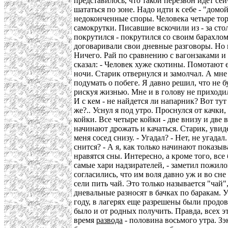
представилось, что такой перезвон идет сей
шататься по зоне. Надо идти к себе - "дом
недоконченные споры. Человека четыре торо
самокрутки. Писавшие вскочили из - за стол
покрутился - покрутился со своим барахлом,
договаривали свои дневные разговоры. Но по
Ничего. Рай по сравнению с вагонзаками и 
сказал: - Человек хуже скотины. Помотают е
ночи. Старик отвернулся и замолчал. А мне 
подумать о побеге. Я давно решил, что не б
рискуя жизнью. Мне и в голову не приходил
И с кем - не найдется ли напарник? Вот ту
же?.. Уснул я под утро. Проснулся от качки,
койки. Все четыре койки - две внизу и две 
начинают дрожать и качаться. Старик, увиде
меня сосед снизу. - Угадал? - Нет, не угада
снится? - А я, как только начинают показыв
нравятся сны. Интересно, а кроме того, все
самые хари надзирателей, - заметил пожилой
согласились, что им воля давно уж и во сне
сели пить чай. Это только называется "чай"
дневальные разносят в бачках по баракам. 
году, в лагерях еще разрешены были продов
было и от родных получить. Правда, всех э
время
развода
- половина восьмого утра. Зэ