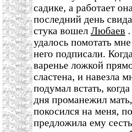
садике, а работает она
последний день свида
стука вошел
Любаев
.
удалось помотать мне
него подписали. Когда
варенье ложкой прямо 
сластена, и навезла м
подумал встать, когда
дня проманежил мать,
покосился на меня, п
предложила ему сесть