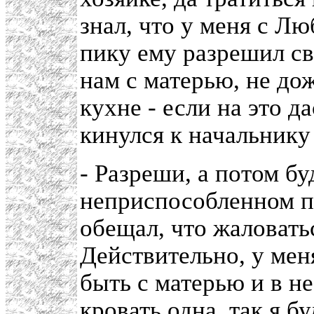
знал, что у меня с Л
пику ему разрешил св
нам с матерью, не до
кухне - если на это д
кинулся к начальнику 
- Разреши, а потом бу
неприспособленном по
обещал, что жаловатьс
Действительно, у мен
быть с матерью и в н
кровать одна, так я б