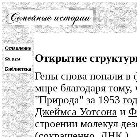
Оглавление
Открытие структуры
Форум
Библиотека
Гены снова попали в 
мире благодаря тому,
"Природа" за 1953 го
Джеймса Уотсона
и
Ф
строении молекул де
(сокращенно,
ДНК
).