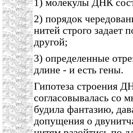
1) молекулы ДНК сост
2) порядок чередован
нитей строго задает 
другой;
3) определенные отре
длине - и есть гены.
Гипотеза строения Д
согласовывалась со 
будила фантазию, дав
допущения о двунитча
нитям разойтись по д