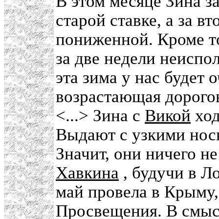
В этом месяце Зина з
старой ставке, а за в
пониженной. Кроме то
за две недели неиспо
эта зима у нас будет 
возрастающая дорого
<...> Зина с
Викой
ход
Выдают с узкими нос
Значит, они ничего не
Хавкина
, будучи в Ло
май провела в Крыму,
Просвещения. В смыс