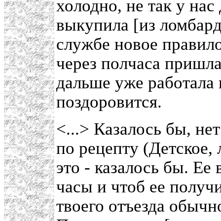
холодно, не так у нас
выкупила [из ломбарда
службе новое правило
через полчаса пришла 
дальше уже работала в
поздоровится.
<...> Казалось бы, не
по рецепту (Детское,
это - казалось бы. Е
часы и чтоб ее получи
твоего отъезда обычно