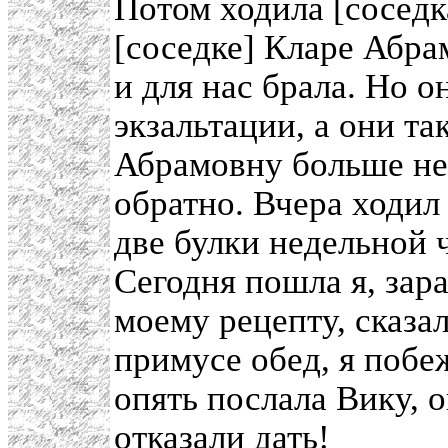
Потом ходила [соседк
[соседке] Кларе Абрам
и для нас брала. Но о
экзальтации, а они та
Абрамовну больше не 
обратно. Вчера ходил
две булки недельной ч
Сегодня пошла я, зара
моему рецепту, сказал
примусе обед, я побеж
опять послала Вику, о
отказали дать!