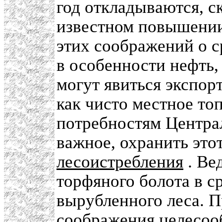
год откладываются, с
известном повышении
этих соображений о с
в особенности нефть,
могут явиться экспор
как чисто местное то
потребностям Централ
важное, охранить это
лесоистребления
. Ве
торфяного болота в с
вырубленного леса. П
соображения целесоо