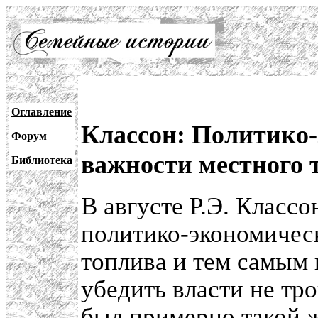
Оглавление
Классон: Политико
Форум
важности местного 
Библиотека
В августе Р.Э. Классо
политико-экономичес
топлива и тем самым 
убедить власти не тр
был примерно такой ж