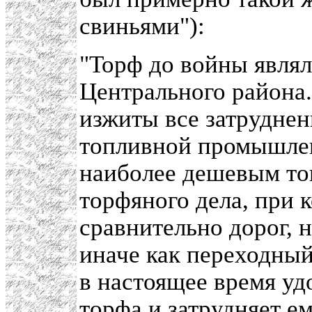
свиньями"):
"Торф до войны явля
Центрального района.
изжиты все затруднен
топливной промышлен
наиболее дешевым то
торфяного дела, при 
сравнительно дорог, 
иначе как переходный
в настоящее время уд
торфа и затрудняет е