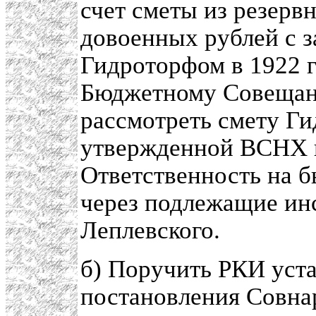
счет сметы из резерв
довоенных рублей с 
Гидроторфом в 1922 г
Бюджетному Совещан
рассмотреть смету Ги
утвержденной ВСНХ 
Ответственность на б
через подлежащие инс
Леплевского.
б) Поручить РКИ уст
постановления Совнар