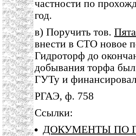
частности по прохож
год.
в) Поручить тов.
Пята
внести в СТО новое 
Гидроторф до оконча
добывания торфа был
ГУТу и финансировалс
РГАЭ, ф. 758
Ссылки:
ДОКУМЕНТЫ ПО Г