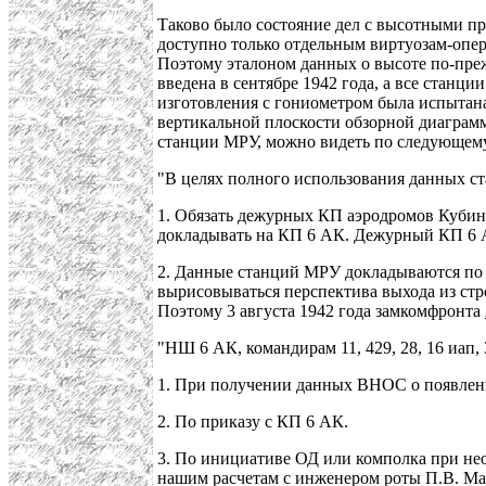
Таково было состояние дел с высотными пр
доступно только отдельным виртуозам-опер
Поэтому эталоном данных о высоте по-пр
введена в сентябре 1942 года, а все стан
изготовления с гониометром была испытана 
вертикальной плоскости обзорной диаграмм
станции МРУ, можно видеть по следующему
"В целях полного использования данных с
1. Обязать дежурных КП аэродромов Кубин
докладывать на КП 6 АК. Дежурный КП 6 
2. Данные станций МРУ докладываются по фо
вырисовываться перспектива выхода из стр
Поэтому 3 августа 1942 года замкомфронта
"НШ 6 АК, командирам 11, 429, 28, 16 иап
1. При получении данных ВНОС о появлен
2. По приказу с КП 6 АК.
3. По инициативе ОД или комполка при нео
нашим расчетам с инженером роты П.В. Маз