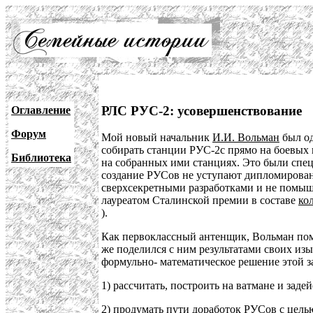
РЛС РУС-2: усовершенствование
Оглавление
Форум
Мой новый начальник
И.И. Вольман
был од
собирать станции РУС-2с прямо на боевых
Библиотека
на собранных ими станциях. Это были специ
создание РУСов не уступают дипломирова
сверхсекретными разработками и не помышл
лауреатом Сталинской премии в составе
ко
).
Как первоклассный антенщик, Вольман пом
же поделился с ним результатами своих и
формульно- математическое решение этой з
1) рассчитать, построить на ватмане и за
2) продумать пути доработок РУСов с цель