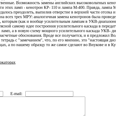
ственные. Возможность замены английских высоковольтных кенот
ги этих ламп - кенотрон КР- 110 и лампа М-400. Правда, лампа 
удалось преодолеть, выпилив отверстие в верхней части отсека и
на всех трех МРУ: аналогичная замена кенотронов была проведе
, которым (как и вообще усилительным лампам в УКВ-диапазоне
 неясной самому идее построения усилительного каскада в перед
у ламп, а в новую схему мощного усилительного каскада УКВ- диа
расчетные обоснования. Вроде все получается, и я предложил Во
етрадь с "замечанием", что, по его мнению, это "настоящая ди
цах, а по нашему образцу то же самое сделают во Внукове и в К
локаторах
E-mail: