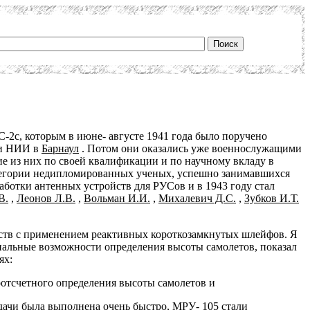
2с, которым в июне- августе 1941 года было поручено
ии НИИ в
Барнаул
. Потом они оказались уже военнослужащими
ие из них по своей квалификации и по научному вкладу в
тегории недипломированных ученых, успешно занимавшихся
ботки антенных устройств для РУСов и в 1943 году стал
В.
,
Леонов Л.В.
,
Вольман И.И.
,
Михалевич Д.С.
,
Зубков И.Т.
ств с применением реактивных короткозамкнутых шлейфов. Я
иальные возможности определения высоты самолетов, показал
ях:
оотсчетного определения высоты самолетов и
адачи была выполнена очень быстро, МРУ- 105 стали