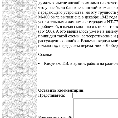
думать о замене английских ламп на отече
что у нас были близкие к английским анало
передающего устройства, но эту трудность 
М-400 была выполнена в декабре 1942 года 
усилительными лампами - тетродами NT-77
проблемой, я начал склоняться к пока что
(ГУ-500). А это выливалось уже не в замен
прикидки такой схемы, ее теоретические и 
рассуждениях ошибки. Вольман вернул мне т
начальству, переделаем передатчик в Любер
Ссылки:
Кисунько Г.В. в армии, работа на радио
Оставить комментарий:
Представьтесь:
Ваш комментарий: