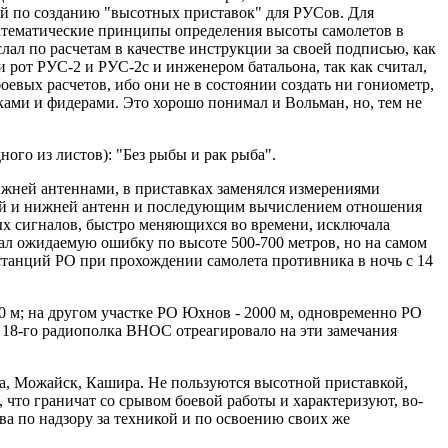
ний по созданию "высотных приставок" для РУСов. Для
атематические принципы определения высоты самолетов в
ал по расчетам в качестве инструкции за своей подписью, как
 рот РУС-2 и РУС-2с и инженером батальона, так как считал,
евых расчетов, ибо они не в состоянии создать ни гониометр,
ами и фидерами. Это хорошо понимал и Вольман, но, тем не
ого из листов): "Без рыбы и рак рыба".
жней антеннами, в приставках заменялся измерениями
хней и нижней антенн и последующим вычислением отношения
ых сигналов, быстро меняющихся во времени, исключала
вал ожидаемую ошибку по высоте 500-700 метров, но на самом
танций РО при прохождении самолета противника в ночь с 14
0 м; на другом участке РО Юхнов - 2000 м, одновременно РО
е 18-го радиополка ВНОС отреагировало на эти замечания
а, Можайск, Кашира. Не пользуются высотной приставкой,
 что граничат со срывом боевой работы и характеризуют, во-
ва по надзору за техникой и по освоению своих же