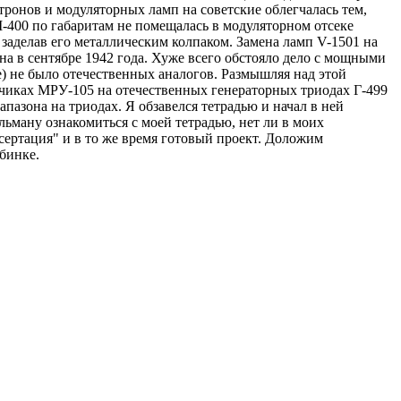
ронов и модуляторных ламп на советские облегчалась тем,
М-400 по габаритам не помещалась в модуляторном отсеке
 заделав его металлическим колпаком. Замена ламп V-1501 на
на в сентябре 1942 года. Хуже всего обстояло дело с мощными
) не было отечественных аналогов. Размышляя над этой
атчиках МРУ-105 на отечественных генераторных триодах Г-499
пазона на триодах. Я обзавелся тетрадью и начал в ней
льману ознакомиться с моей тетрадью, нет ли в моих
ссертация" и в то же время готовый проект. Доложим
убинке.