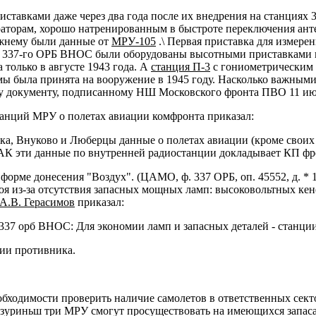
иставками даже через два года после их внедрения на станция
аторам, хорошо натренированным в быстроте переключения анте
ежнему были данные от
МРУ-105
.\ Первая приставка для измере
ции 337-го ОРБ ВНОС были оборудованы высотными приставками к
только в августе 1943 года. А
станция П-3
с гониометрическим 
ы была принята на вооружение в 1945 году. Насколько важными
 документу, подписанному НШ Московского фронта ПВО 11 июл
танций МРУ о полетах авиации комфронта приказал:
ка, Внуково и Люберцы данные о полетах авиации (кроме своих
АК эти данные по внутренней радиостанции докладывает КП фр
рме донесения "Воздух". (ЦАМО, ф. 337 ОРБ, oп. 45552, д. * 11 
оя из-за отсутствия запасных мощных ламп: высоковольтных ке
А.В. Герасимов
приказал:
, 337 орб ВНОС: Для экономии ламп и запасных деталей - станци
ии противника.
бходимости проверить наличие самолетов в ответственных сект
уриньш три МРУ смогут просуществовать на имеющихся запасах 