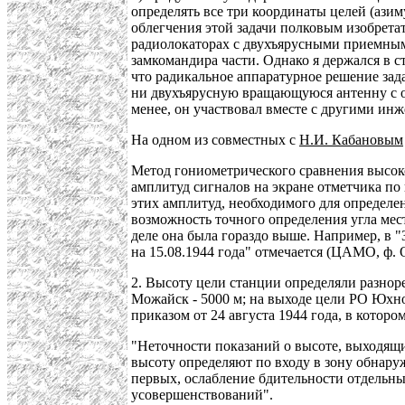
определять все три координаты целей (ази
облегчения этой задачи полковым изобрет
радиолокаторах с двухъярусными приемными
замкомандира части. Однако я держался в 
что радикальное аппаратурное решение зад
ни двухъярусную вращающуюся антенну с о
менее, он участвовал вместе с другими ин
На одном из совместных с
Н.И. Кабановым
Метод гониометрического сравнения высок
амплитуд сигналов на экране отметчика п
этих амплитуд, необходимого для определе
возможность точного определения угла мес
деле она была гораздо выше. Например, в
на 15.08.1944 года" отмечается (ЦАМО, ф. О
2. Высоту цели станции определяли разнор
Можайск - 5000 м; на выходе цели РО Юхно
приказом от 24 августа 1944 года, в котором
"Неточности показаний о высоте, выходящ
высоту определяют по входу в зону обнаруж
первых, ослабление бдительности отдельных
усовершенствований".