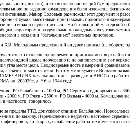
мут, дальность, высота), и это вызвало настоящий бум предложе
ателям мною по заданию командования были изложены физико-м
 антеннами. Майор Соловьев размножил этот документ и разосл
стороне от бума с высотными приставками, поднятого инженерами
ачи невозможно осуществить силами батальонной мастерской и бо
бщим редуктором и раздельными по каждому ярусу токосъемник
женерами в создании "батальонных" высотных приставок.
и
Б.И. Молодовым
предложений он даже написал (на обороте одн
очастотных сигналов, одновременно принимаемых верхней и ни
о целлулоидной шкале поочередно (а не одновременно!) от вер
ния угла места цели. Неодновременность измерений сравниваем
та, а значит, и высоты цели. В этом же документе Вольман назы
 "ЗАМЕЧАНИЯХ начальника отдела разведки и ВНОС по работе с
МА оп. 208929с, д. * 6 за 1944 год):
ечиво: РО Балабаново - 1000 м, РО Серпухов одновременно - 350
в - 2000 м, РО Ржев - 2500 м, РО Вязьма - 4000 м. Командовани
, в частности, говорилось:
ие за пределы ТТД, допускают станции Балабаново, Новосельцев
ения и по выходу. Перечисленные недочеты настолько серьезны,
 офицеров и, во-вторых, ослабление работы технического соста