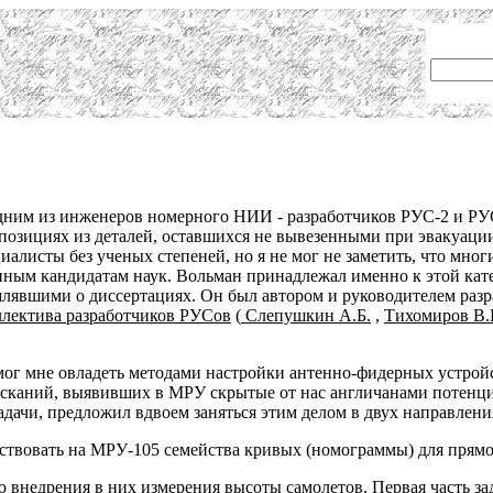
ним из инженеров номерного НИИ - разработчиков РУС-2 и РУС-
 позициях из деталей, оставшихся не вывезенными при эвакуац
алисты без ученых степеней, но я не мог не заметить, что мног
нным кандидатам наук. Вольман принадлежал именно к этой ка
явшими о диссертациях. Он был автором и руководителем разра
ллектива разработчиков РУСов
(
Слепушкин А.Б.
,
Тихомиров В.
ог мне овладеть методами настройки антенно-фидерных устрой
зысканий, выявивших в МРУ скрытые от нас англичанами потенц
адачи, предложил вдвоем заняться этим делом в двух направлени
действовать на МРУ-105 семейства кривых (номограммы) для прям
ю внедрения в них измерения высоты самолетов. Первая часть з