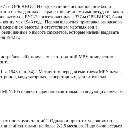
х 337-го ОРБ ВНОС. Их эффективное использование было
нн и съема данных с экрана с величинами амплитуд сигналов.
ния высоты к РУС-2с, изготовленная в 337-м ОРБ ВНОС, была
 концу мая 1943 года. Первая высотная приставка заводского
измерением высоты и отсутствием мертвых зон в
 были данные о высоте самолетов, которые начали выдавать
я 1942 г.:
 истребителей), получаемые от станций МРУ, немедленно
онта.
за 1943 г., л. 34)." Между тем перед всеми тремя МРУ начала
нотронов, модуляторных, генераторных, усилительных.
и МРУ-105 включать для поисков только в следующих случаях:
орах поисками станций". Однако и при этих условиях по
английских ламп не более 2-2,5 месяцев. Надо было всерьез