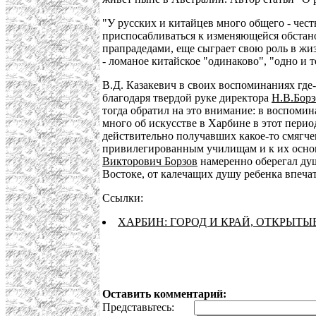
"У русских и китайцев много общего - чест
приспосабливаться к изменяющейся обстано
прапрадедами, еще сыграет свою роль в жиз
- ломаное китайское "одинаково", "одно и
В.Д. Казакевич в своих воспоминаниях где
благодаря твердой руке директора
Н.В.Борз
тогда обратил на это внимание: в воспомин
много об искусстве в Харбине в этот перио
действительно получавших какое-то смягчен
привилегированным училищам и к их основ
Викторович Борзов
намеренно оберегал душ
Востоке, от калечащих душу ребенка впечат
Ссылки:
ХАРБИН: ГОРОД И КРАЙ, ОТКРЫТ
Оставить комментарий:
Представьтесь: