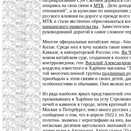
патриархальный Сун Сяолянь держался согл
опираясь на свои связи в
МТК
. Дело доход
отношений", а за кулисами по инициативе 
русского влияния на дороге и прежде всего
МТК и стали явственно обрисовываться кон
нанкинского правительства
. Заместителем
руководивший дорогой в самое сложное пер
Многие официальные китайские лица - ближ
Китае. Среди них я хочу назвать такие имен
Кавказе, в императорской России; ген.
Ян 
новом китайском суде, созданном в полосе 
контрразведчик; ген.
Василий Александров
владелец известного в Харбине магазина "Т
той многочисленной группы
подлинных р
приобщали к этим связям и своих детей, да
особенностями и обычаями. Они являли всей
Из ряда наиболее ярких представителей эт
проживавших в Харбине на углу Стрелковой
печей и каминов в городе, затем крупный 
Москве и Петербурге; имел много русских д
сообщение о том, что в апреле 1922 г. по 
полотна- знамена с иероглифами на них, в
несколько десятков щегольских экипажей г
живет ныне в Австралии. Автор статьи "О ру