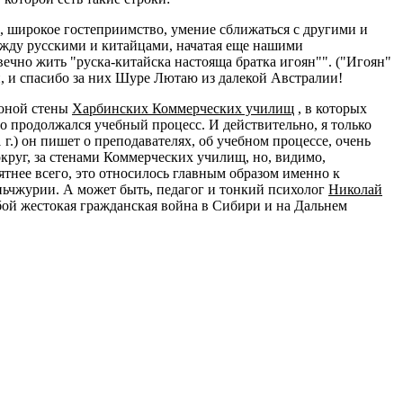
ь, широкое гостеприимство, умение сближаться с другими и
между русскими и китайцами, начатая еще нашими
 вечно жить "руска-китайска настояща братка игоян"". ("Игоян"
й, и спасибо за них Шуре Лютаю из далекой Австралии!
роной стены
Харбинских Коммерческих училищ
, в которых
о продолжался учебный процесс. И действительно, я только
г.) он пишет о преподавателях, об учебном процессе, очень
округ, за стенами Коммерческих училищ, но, видимо,
ятнее всего, это относилось главным образом именно к
ьчжурии. А может быть, педагог и тонкий психолог
Николай
бой жестокая гражданская война в Сибири и на Дальнем