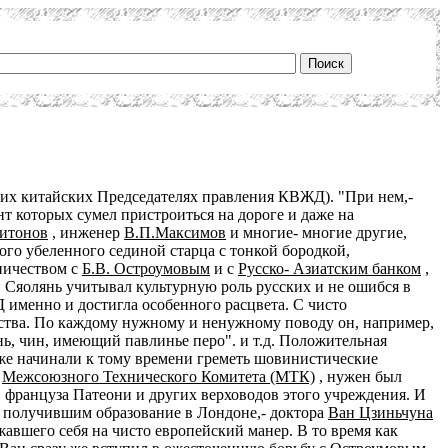
гих китайских Председателях правления КВЖД). "При нем,-
т которых сумел пристроиться на дороге и даже на
итонов
, инженер
В.П.Максимов
и многие- многие другие,
ого убеленного сединой старца с тонкой бородкой,
ничеством с
Б.В. Остроумовым
и с
Русско- Азиатским банком
,
 Сяолянь учитывал культурную роль русских и не ошибся в
Д именно и достигла особенного расцвета. С чисто
йства. По каждому нужному и ненужному поводу он, например,
ь, чин, имеющий павлинье перо". и т.д. Положительная
 уже начинали к тому времени греметь шовинистические
и
Межсоюзного Технического Комитета (МТК)
, нужен был
 француза Патеони и других верховодов этого учреждения. И
 получившим образование в Лондоне,- доктора
Ван Цзиньчуна
жавшего себя на чисто европейский манер. В то время как