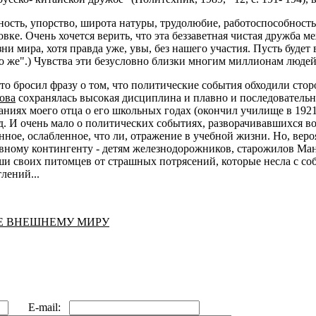
ность, упорство, широта натуры, трудолюбие, работоспособност
вке. Очень хочется верить, что эта беззаветная чистая дружба 
ни мира, хотя правда уже, увы, без нашего участия. Пусть будет
 то же".) Чувства эти безусловно близки многим миллионам люде
-то бросил фразу о том, что политические события обходили сто
ова
сохранялась высокая дисциплина и плавно и последовательн
аниях моего отца о его школьных годах (окончил училище в 1921 
д. И очень мало о политических событиях, разворачивавшихся в
ное, ослабленное, что ли, отражение в учебной жизни. Но, веро
ному контингенту - детям железнодорожников, старожилов Ман
и своих питомцев от страшных потрясений, которые несла с со
лений...
ЫЕ ВНЕШНЕМУ МИРУ
E-mail: