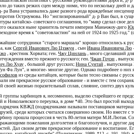
ашательской политики с русскими руководителями дороги, д- р
ило до таких резких сцен между ними, что по нескольку дней и 
д- ра Вана устраивались даже разного рода враждебные инсцени
 против Остроумова. Но "энглизированный" д- р Ван был, в сущ
туры китайско- советского соглашения, то "мавр сделал свое де
 его оказался ныне хранитель печати империи Маньчжоу-диго
Юа
еходное время к "советовластию" на ней от 1924 по 1925 год." 
айшие сотрудники "старого маршала" хорошо относились к русс
а, как
Сергей Иванович Лю Цзэжун
, сын
Ивана Ивановича Лю
Чжо
, крестник Хорвата; ген.
Чжу Цинлань
, много сделавший для
отчуждения вместо прежнего русского; ген.
Чжан Гочэн
, выпуск
ич Лю Хуау
, большой друг русских;
Нина Сунтай
, выпускница 
ун Фа Лун", и многие- многие другие. Однако подробнее о них я 
усофилов
из среды китайцев, которые были тесно связаны с рус
вали им прекрасное русское образование - и вместе с тем сохран
 своей жизнью поразительный сплав, слияние, синтез двух культ
ой группы харбинцев я, несомненно, выделю старейшего ее предс
 и Николаевского переулка, в доме *40. Это был простой выхо
подрядчик КВЖД (подрядчиками называли поставщиков материало
рузей, среди которых считался совершенно своим. Но вместе с т
Харбину прошла процессия в честь 80-летия матери М.И.Лютая. 
ыражающими пожелания долголетия и благополучия, и другие да
остей. Дал своим детям прекрасное образование и воспитание. Е
сско- китайской дружбе" (Политехник, 1989, *12, с. 191- 194), в