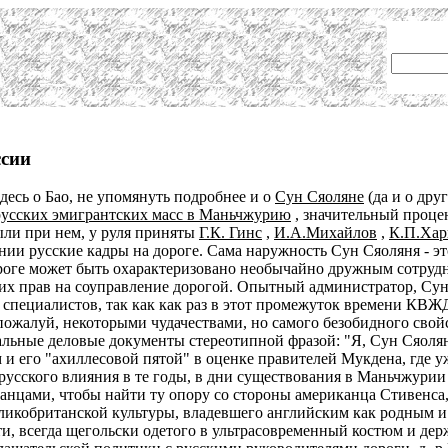
ссии
десь о Бао, не упомянуть подробнее и о
Сун Сяоляне
(да и о дру
русских эмигрантских масс в Маньчжурию
, значительный процен
ли при нем, у руля приняты
Г.К. Гинс
,
И.А.Михайлов
,
К.П.Хар
ии русские кадры на дороге. Сама наружность Сун Сяоляня - эт
дороге может быть охарактеризовано необычайно дружным сотруд
их прав на соуправление дорогой. Опытный администратор, Сун
х специалистов, так как как раз в этот промежуток времени КВЖ
 пожалуй, некоторыми чудачествами, но самого безобидного сво
альные деловые документы стереотипной фразой: "Я, Сун Сяолян
м и его "ахиллесовой пятой" в оценке правителей Мукдена, где
русского влияния в те годы, в дни существования в Маньчжури
нцами, чтобы найти ту опору со стороны американца Стивенса,
икобританской культуры, владевшего английским как родным и
и, всегда щегольски одетого в ультрасовременный костюм и дер