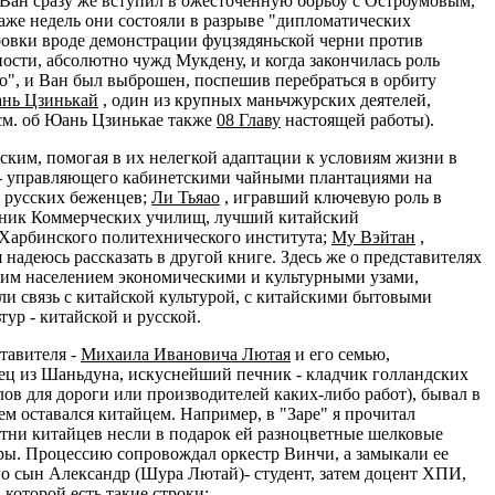
 Ван сразу же вступил в ожесточенную борьбу с Остроумовым,
даже недель они состояли в разрыве "дипломатических
ровки вроде демонстрации фуцзядяньской черни против
ности, абсолютно чужд Мукдену, и когда закончилась роль
ло", и Ван был выброшен, поспешив перебраться в орбиту
нь Цзинькай
, один из крупных маньчжурских деятелей,
(см. об Юань Цзинькае также
08 Главу
настоящей работы).
ким, помогая в их нелегкой адаптации к условиям жизни в
- управляющего кабинетскими чайными плантациями на
 русских беженцев;
Ли Тьяао
, игравший ключевую роль в
ник Коммерческих училищ, лучший китайский
Харбинского политехнического института;
Му Вэйтан
,
надеюсь рассказать в другой книге. Здесь же о представителях
ским населением экономическими и культурными узами,
яли связь с китайской культурой, с китайскими бытовыми
ур - китайской и русской.
тавителя -
Михаила Ивановича Лютая
и его семью,
дец из Шаньдуна, искуснейший печник - кладчик голландских
в для дороги или производителей каких-либо работ), бывал в
ем оставался китайцем. Например, в "Заре" я прочитал
Сотни китайцев несли в подарок ей разноцветные шелковые
ры. Процессию сопровождал оркестр Винчи, а замыкали ее
го сын Александр (Шура Лютай)- студент, затем доцент ХПИ,
 которой есть такие строки: