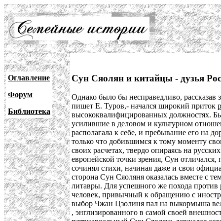
Сун Сяолян и китайцы - дузья Ро
Оглавление
Форум
Однако было бы несправедливо, рассказав з
пишет Е. Туров,- начался широкий приток
Библиотека
высококвалифицированных должностях. Бы
усилившие в деловом и культурном отношен
располагала к себе, и пребывание его на 
только что добившимся к тому моменту сво
своих расчетах, твердо опираясь на русски
европейской точки зрения, Сун отличался,
сочинял стихи, начиная даже и свои офици
сторона Сун Сяоляня оказалась вместе с те
литавры. Для успешного же похода против 
человек, привычный к обращению с иностра
выбор Чжан Цзолиня пал на выкормыша вел
, энглизированного в самой своей внешност