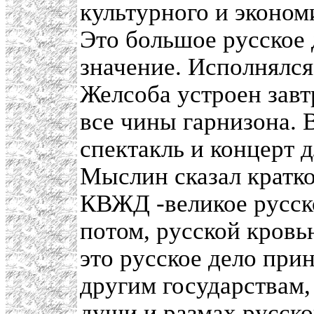
культурного и эконом
Это большое русское 
значение. Исполнялся
Желсоба устроен зав
все чины гарнизона. 
спектакль и концерт 
Мыслин сказал кратко
КВЖД -великое русск
потом, русской кровь
это русское дело при
другим государствам,
души и размах русско