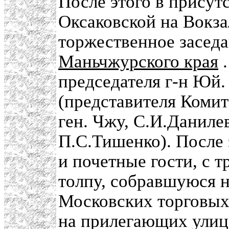
После этого в присут
Оксаковской на Вокз
торжественное засед
Маньчжурского края
.
председателя г-н Юй.
(представителя Комит
ген. Чжу, С.И.Даниле
П.С.Тишенко). После 
и почетные гости, с 
толпу, собравшуюся н
Московских торговых
на прилегающих улица