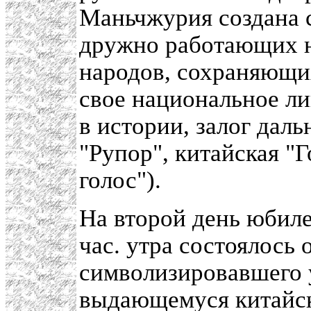
Маньчжурия создана 
дружно работающих н
народов, сохраняющи
свое национальное ли
в истории, залог даль
"Рупор", китайская "Г
голос").
На второй день юбиле
час. утра состоялось
символизировавшего 
выдающемуся китайск