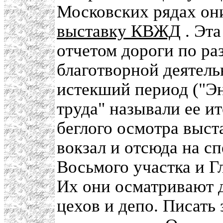
Московских рядах о
выставку КВЖД
. Эта
отчетом дороги по ра
благотворной деятель
истекший период ("Э
труда" называли ее ит
беглого осмотра выст
вокзал и отсюда на с
Восьмого участка и Г
Их они осматривают д
цехов и депо. Писать