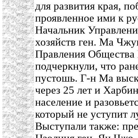
для развития края, по
проявленное ими к р
Начальник Управления
хозяйств ген. Ма Чж
Правления Общества
подчеркнули, что ран
пустошь. Г-н Ма выск
через 25 лет и Харби
население и разовьет
который не уступит л
Выступали также: пр