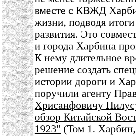
вместе с КВЖД Харби
жизни, подводя итоги
развития. Это совме
и города Харбина про
К нему длительное вр
решение создать спе
истории дороги и Хар
поручили агенту Пр
Хрисанфовичу Нилус
обзор Китайской Вост
1923"
(Том 1. Харбин