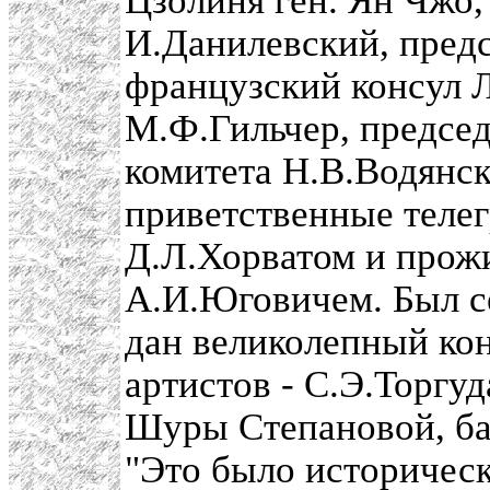
Цзолиня ген. Ян Чжо,
И.Данилевский, предс
французский консул 
М.Ф.Гильчер, предсе
комитета Н.В.Водянс
приветственные теле
Д.Л.Хорватом и прож
А.И.Юговичем. Был с
дан великолепный кон
артистов - С.Э.Торгуд
Шуры Степановой, бал
"Это было историческо