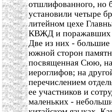
отшлифованного, но б
установили четыре бр
литейном цехе Главн
КВЖД и поражавших с
Две из них - большие
южной сторон памятни
посвященная Сюю, на
иероглифов; на другой
перечислением отдел
ее участников и сотр
маленьких - небольш
китайском языках. Ка