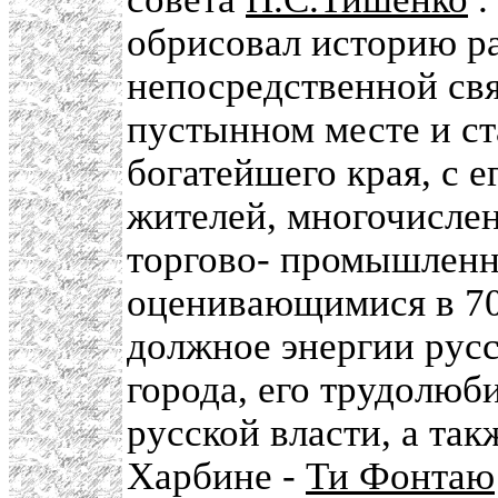
обрисовал историю ра
непосредственной св
пустынном месте и ст
богатейшего края, с 
жителей, многочисле
торгово- промышлен
оценивающимися в 70
должное энергии русс
города, его трудолюб
русской власти, а так
Харбине -
Ти Фонтаю