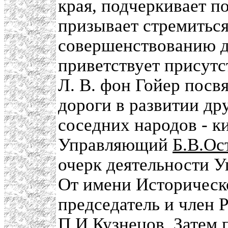
края, подчеркивает п
призывает стремитьс
совершенствованию де
приветствует присутс
Л. В. фон Гойер посв
дороги в развитии д
соседних народов - ки
Управляющий
Б.В.Ос
очерк деятельности У
От имени Историческ
председатель и член 
П.И.Кузнецов. Затем