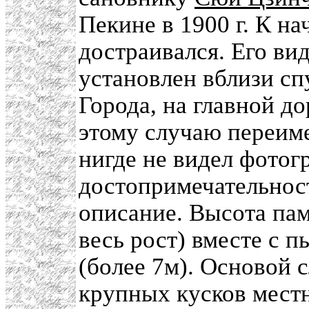
Пекине в 1900 г. К н
достраивался. Его ви
установлен вблизи сп
Города, на главной д
этому случаю переим
нигде не видел фотог
достопримечательност
описание. Высота па
весь рост) вместе с п
(более 7м). Основой 
крупных кусков местн