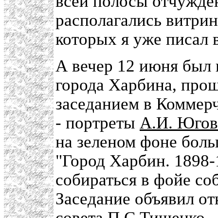
всей полосы отчужден
располагались витрин
которых я уже писал 
А вечер 12 июня был
города Харбина, пр
заседанием в Коммерч
- портреты
А.И. Югов
на зеленом фоне бол
"Город Харбин. 1898-
собираться в фойе соб
Заседание объявил от
совета
П.С.Тишенко
.