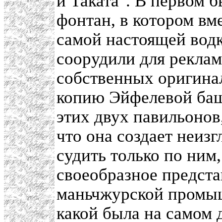
и Таката". В первом 
фонтан, в котором вм
самой настоящей водк
соорудили для реклам
собственных оригин
копию Эйфелевой ба
этих двух павильонов
что она создает неизг
судить только по ним,
своеобразное предста
маньчжурской промыш
какой была на самом 