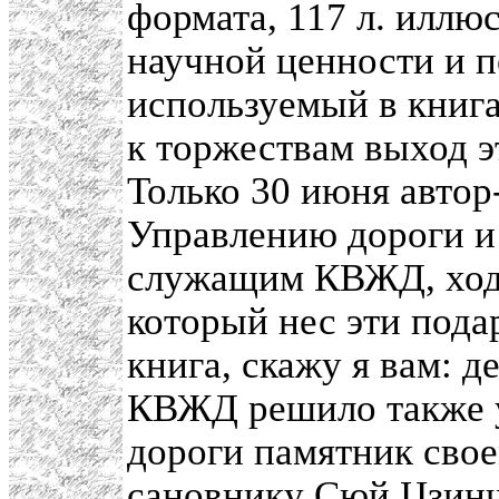
формата, 117 л. иллю
научной ценности и п
используемый в книга
к торжествам выход э
Только 30 июня автор
Управлению дороги и
служащим КВЖД, ходи
который нес эти под
книга, скажу я вам: д
КВЖД решило также у
дороги памятник сво
сановнику
Сюй Цзин