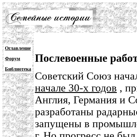
Оглавление
Послевоенные рабо
Форум
Библиотека
Советский Союз нач
начале 30-х годов
, пр
Англия, Германия и 
разработаны радарные
запущены в промышле
г. Но прогресс не бы