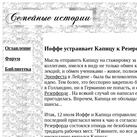
Иоффе устраивает Капицу к Резе
Оглавление
Форум
Мысль отправить Капицу на стажировку за г
коллегами, имелся в виду не только обмен
Библиотека
лекций, и обмен учениками - живое, полно
Эренфеста
в Лейдене - была бы великолепна
идею. Тем более, это бесспорно закрепило 
в Голландию, ни в Германию не попасть, и 
Резерфорде
. На всякий случай он написал е
пригодилась. Впрочем, Капица не обольщал
шансы...
Итак, 12 июля Иоффе и Капица отправились
последний пригласил меня к чаю и согласи
Резерфорда состоялся отнюдь не безоблачны
тридцать рабочих мест. "Извините, но все
неожиданно ввязался Капица: