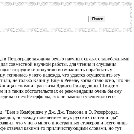
да в Петрограде заходила речь о научных связях с зарубежными
 для совместной научной работы, для чтения и слушания
олодые сотрудники получили возможность поработать у
у, теплилась у него надежда, что удастся осуществить эту
тили, не только Капицу. Еще в Ревеле, когда стало ясно, что ни
, Капица вспомнил рассказы
Ядвиги Ричардовны Шмидт
о
же и в таких обстоятельствах ее рекомендация очень бы ему
едила о нем Резерфорда, это не намного увеличило его
: "Был в Кембридже у Дж. Дж. Томсона и Э. Резерфорда,
равдой, но между появлением двух русских гостей и "да"
заявил, что у него много иностранных стажеров и всего лишь
оффе отвечал какими-то приличествующими словами, но тут