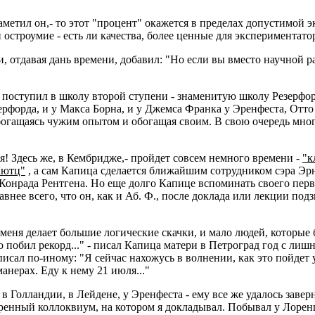
заметил он,- то этот "процент" окажется в пределах допустимой 
остроумие - есть ли качества, более ценные для экспериментатор
 и, отдавая дань времени, добавил: "Но если вы вместо научной р
 поступил в школу второй ступени - знаменитую школу Резерфо
ерфорда, и у Макса Борна, и у Джемса Франка у Эренфеста, Отто
богащаясь чужим опытом и обогащая своим. В свою очередь мног
я! Здесь же, в Кембридже,- пройдет совсем немного времени -
"к
Лютц"
, а сам Капица сделается ближайшим сотрудником сэра Эрн
онрада Рентгена. Но еще долго Капице вспоминать своего перво
авнее всего, что он, как и Аб. Ф., после доклада или лекции под
 меня делает большие логические скачки, и мало людей, которы
о побил рекорд..." - писал Капица матери в Петроград год с лишн
писал по-иному: "Я сейчас нахожусь в волнении, как это пойдет 
нерах. Еду к нему 21 июля..."
в Голландии, в Лейдене, у Эренфеста - ему все же удалось завер
тренный коллоквиум, на котором я докладывал. Побывал у Лорен