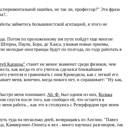
экспериментальной ошибки, не так ли, профессор?" Эта фраза
а?..
аботы займетесь большевистской агитацией, я этого не
рда. Потом по проложенному им пути пойдут еще многие
 Штерна, Паули, Бора, де Хааса, узнавая новые приемы,
ие молодые иностранцы будут по полгода, по году работать в
луб Капицы"
станет не менее знаменит среди физиков, чем
еста, как когда-то его учитель сделался ближайшим
го учителя и сравнивать с ним Крокодила, как с легкой его
зывает меня, конечно, когда никого нет, и спрашивает: "Ну как,
е быстро меня понимают.
Аб. Ф.
был одним из них,
Колька
им спустя после того, как сообщил ей, что остается в
у меня работа... как это я столкуюсь с Резерфордом при моем
нуть туда на несколько дней, возвращаясь из Англии. "Павел
ца, Каммерлинг-Оннеса и вел - много научных разговоров, так