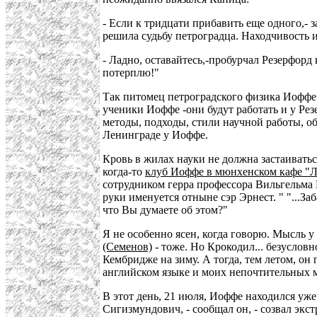
- Если к тридцати прибавить еще одного,- 
решила судьбу петроградца. Находчивость и 
- Ладно, оставайтесь,-пробурчал Резерфорд
потерплю!"
Так питомец петроградского физика Иоффе
ученики Иоффе -они будут работать и у Рез
методы, подходы, стили научной работы, о
Ленинграде у Иоффе.
Кровь в жилах науки не должна застаиватьс
когда-то
клуб Иоффе в мюнхенском кафе "
сотрудником герра профессора Вильгельма К
руки именуется отныне сэр Эрнест. " "...Заб
что Вы думаете об этом?"
Я не особенно ясен, когда говорю. Мысль у
(Семенов)
- тоже. Но Крокодил... безусловн
Кембридже на зиму. А тогда, тем летом, он 
английском языке и моих непочтительных ма
В этот день, 21 июля, Иоффе находился уже 
Сигизмундович, - сообщал он, - созвал экс