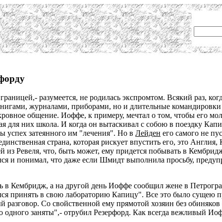
рфорду
раницей,- разумеется, не родилась экспромтом. Всякий раз, ког
 книгами, журналами, приборами, но и длительные командировки
кровное общение. Иоффе, к примеру, мечтал о том, чтобы его м
я для них школа. И когда он вытаскивал с собою в поездку Капиц
бы успех затеянного им "лечения". Но в
Лейден
его самого не пус
единственная страна, которая рискует впустить его, это Англия
й из Ревеля, что, быть может, ему придется побывать в Кембрид
ся и понимал, что даже если Шмидт выполнила просьбу, предупр
 в Кембридж, а на другой день Иоффе сообщил жене в Петроград
лся принять в свою лабораторию Капицу". Все это было сущею п
й разговор. Со свойственной ему прямотой хозяин без обиняков 
 до одного заняты",- отрубил Резерфорд. Как всегда вежливый И