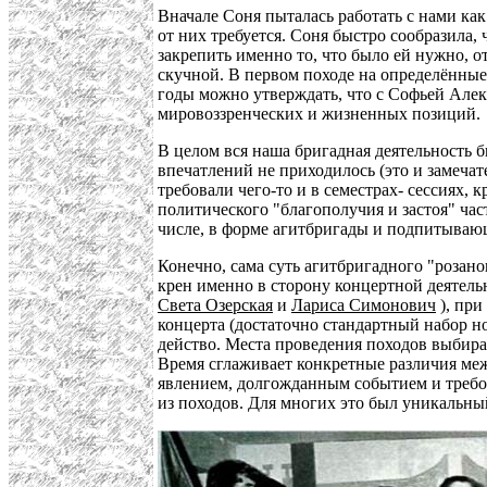
Вначале Соня пыталась работать с нами как
от них требуется. Соня быстро сообразила,
закрепить именно то, что было ей нужно, о
скучной. В первом походе на определённые 
годы можно утверждать, что с Софьей Алек
мировоззренческих и жизненных позиций.
В целом вся наша бригадная деятельность б
впечатлений не приходилось (это и замеча
требовали чего-то и в семестрах- сессиях,
политического "благополучия и застоя" ча
числе, в форме агитбригады и подпитыва
Конечно, сама суть агитбригадного "розан
крен именно в сторону концертной деятель
Света Озерская
и
Лариса Симонович
), при
концерта (достаточно стандартный набор н
действо. Места проведения походов выбира
Время сглаживает конкретные различия меж
явлением, долгожданным событием и требо
из походов. Для многих это был уникальн