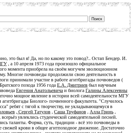
но, это был я! Да, но по какому это повод?.. Остап Бендер. И.
МГУ
, а 10 апреля 1973 года произошло официальное
этого момента приобрела на своём могучем эволюционном
ивому. Многие почвоведы продолжили свою деятельность в
ологи принимали участие в работе агитбригады почвоведов (
 Братского похода 1956 года
Е.А. Дмитриев
был научным
очвоведа
Евгения Анатольевича
и биолога
Галины Алексеевны
таточно мощное явление в истории всей самодеятельности МГУ
и агитбригады Биолого- почвенного факультета. "Случилось
сса" ребят с тягой к творчеству, не укладывающемуся в
оловьев
,
Сергей Татулов
,
Саша Труфанов
,
Алла Гринь
,
 всерьёз увлеклись студенческой самодеятельной песней.
ись таланты. Форма, суть, традиции - всё это почвоведы в
 свежей крови в общее агитпоходное движение. Достаточно