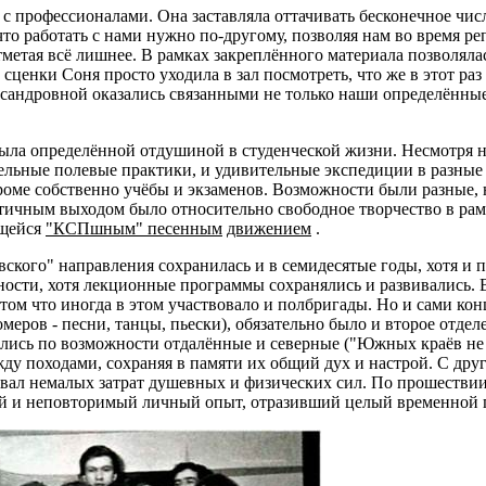
 с профессионалами. Она заставляла оттачивать бесконечное числ
 что работать с нами нужно по-другому, позволяя нам во время р
тметая всё лишнее. В рамках закреплённого материала позволяла
сценки Соня просто уходила в зал посмотреть, что же в этот р
сандровной оказались связанными не только наши определённые
ыла определённой отдушиной в студенческой жизни. Несмотря на
тельные полевые практики, и удивительные экспедиции в разные
 кроме собственно учёбы и экзаменов. Возможности были разные,
стичным выходом было относительно свободное творчество в рам
ющейся
"КСПшным" песенным
движением
.
овского" направления сохранилась и в семидесятые годы, хотя 
ности, хотя лекционные программы сохранялись и развивались. В
 том что иногда в этом участвовало и полбригады. Но и сами к
омеров - песни, танцы, пьески), обязательно было и второе отд
лись по возможности отдалённые и северные ("Южных краёв не н
ду походами, сохраняя в памяти их общий дух и настрой. С др
вал немалых затрат душевных и физических сил. По прошествии
ый и неповторимый личный опыт, отразивший целый временной п