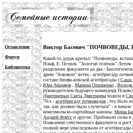
Виктор Басевич "ПОЧВОВЕДЫ,
Оглавление
Форум
Какой-то дурак кричал: "Почвоведы, встаньт
Ильф, Е. Петров. "Золотой телёнок" Летом
Библиотека
разделение факультета на два - Биологиче
древе "боковую" ветвь - агитбригаду почво
составе биофа-ковской агитбригады (
Саша 
Юра Абрамов
,
Марина Онищенко
,
Володя
руководителем будущего командора Псковск
Дмитриевых
Света Дмитриева
ходила в
Све
70-х -
агитбригаду почвоведов
, что было н
так, как должно было случиться" - в начале
комсомольско-партийные каноны:
Миша Ба
Андрей Флёсс
и другие. Пробовали силы в 
Появление собственного факультета и рост 
полной мере унаследовали от агитбригады