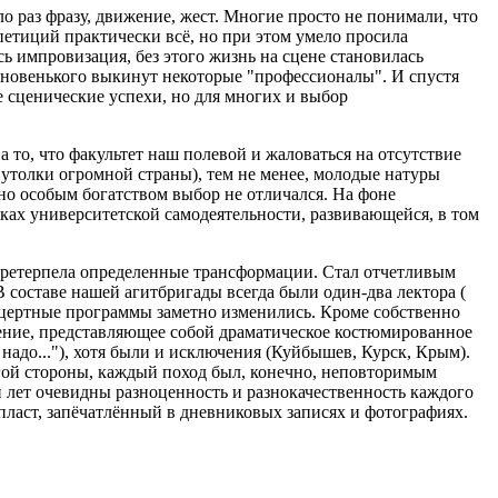
о раз фразу, движение, жест. Многие просто не понимали, что
епетиций практически всё, но при этом умело просила
сь импровизация, без этого жизнь на сцене становилась
аз новенького выкинут некоторые "профессионалы". И спустя
 сценические успехи, но для многих и выбор
 то, что факультет наш полевой и жаловаться на отсутствие
 утолки огромной страны), тем не менее, молодые натуры
 но особым богатством выбор не отличался. На фоне
ках университетской самодеятельности, развивающейся, в том
и претерпела определенные трансформации. Стал отчетливым
 составе нашей агитбригады всегда были один-два лектора (
онцертные программы заметно изменились. Кроме собственно
еление, представляющее собой драматическое костюмированное
адо..."), хотя были и исключения (Куйбышев, Курск, Крым).
угой стороны, каждый поход был, конечно, неповторимым
 лет очевидны разноценность и разнокачественность каждого
ласт, запёчатлённый в дневниковых записях и фотографиях.