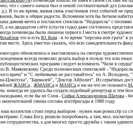
ангельский-74)
почвоведы пошли, не имея в своём составе ни о
но, что с самого начала был и некий состязательный дух (скольк
д.). В то же время, живая связь участников этих событий не прер
вания, были и общие радости. Вспомним хотя бы битком набиту
ована давняя мечта и поставлен спектакль "Недоросль" с песням
, а на двадцатом слёте (спустя годы) даже состоялось представ
, когда почвоведы были лишены первого I места в смотре худож
Михайлов
это и есть
Ю. Ким
- в то время "персона нон грата" в 
м месте. Здесь уместно сказать, что всю самодеятельность факул
жегодно обновлялись и выставлялись на смотры художественно
оходчиков всегда позволял делать выбор в пользу тех или иных 
публицистических программ следует вспомнить "Чили в сердце";
 по В. Маяковскому. Среди полновесных спектаклей - "Недоросль
ого врача" и "С любимыми не расставайтесь" по А. Володину, "
ха-Цокотуха", "Бармалей", "Доктор Айболит". Из серьёзных дос
амблей
ЖАНСа
,
ЖМАНСа
и
МАНСа
и ни на что не похожего
М
, никогда не удалось бы создать подобный репертуар и тем бо
находками, если бы не Соня -
Софья Александровна Шатова
- б
 окончательной смены состава агитбригады в 1980 году.
а наш коллектив стоял перед выбором - нужен нам режиссёр со с
актёрами. Слава Богу, решили попробовать, а там, мол, посмотр
ния сотрудничества, а для многих просто дружбы с таким удиви