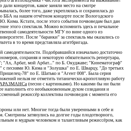
дного агитпоходчика - чистота эксперимента на выживание!
о дали концертов, какое заняли место на смотре
ывалась, более того, даже укреплялась и сохранилась до
ю ББА на нашем отчётном концерте после Вологодского
и Ю. Кима. Кстати, после этого события почвоведам был дан
ление этого спектакля. Можно вспомнить здесь и печальное
ественной самодеятельности МГУ по вине одного из
университете. После "баранки" за спектакль мы оказались со
ьтета в то время представляла агитбригада.
й самодеятельности. Подобравшийся изначально достаточно
номеров, сохраняя и некоторую обязательность репертуара,
 "Ах, Арбат, мой Арбат..." по Б. Окуджаве; "Кинематограф"
" с песнями Ю. Кима и "Золушка" по Е. Шварцу, "До третьих
Пришелец-78" по Е. Шатько и "Агент 008". Была серия
тижений нельзя не отметить титанически-кропотливую работу
АРАЗМАНСа
(песни с картинками). Но какими бы ни были
лее наполнить его необыкновенным духом созидания и
ессменный режиссёр коллектива почвоведов с момента его
тороны или нет. Многие тогда были уверенными в себе и
им. Смотрины затянулись на долгие годы плодотворного,
тельным и мудрым человеком и талантливым режиссёром, как