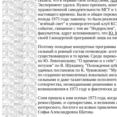
сказать, что в первый свой поход (зима,
Арх
Эксперимент удался. Нужно признать, конеч
художественной самодеятельности МГУ и т. 
настоящего времени. Были и общие пережи
похода 1975 года: наконец- то была реализ
"зелёный свет" в университетский клуб КСП
событие, связанное с тем же "Недорослем"
факультетов, вдруг вспомнившего, что
Ю. 
своей I концертной программой лишь на пято
Поэтому походные концертные программы е
сильный и ровный состав почвоведов- агитп
существовавшую в то время. Среди лирико-
по Ю. Левитанскому; "О времени и о себе"
петухов" по В. Шукшину, "Похождения зубн
удачных постановок по К. Чуковскому: "Му
по созданию великолепных вокальных анс
сильными и даже талантливыми исполнители
сотворчества, неожиданными решениями и 
возникновения в 1973 году и фактически до
Соня пришла к нам осенью 1973 года, когд
режиссёрами, и сценаристами, и великими 
интересного, богатого на всякие приключе
Софья Александровна Шатова.