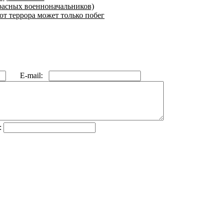
расных военноначальников)
от террора может только побег
E-mail:
: