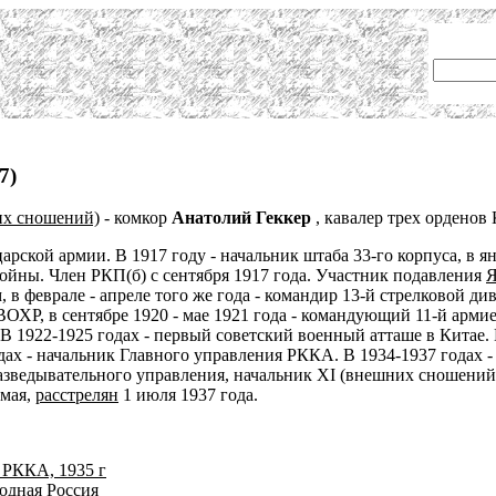
7)
их сношений)
- комкор
Анатолий Геккер
, кавалер трех орденов
арской армии. В 1917 году - начальник штаба 33-го корпуса, в 
йны. Член РКП(б) с сентября 1917 года. Участник подавления
Я
феврале - апреле того же года - командир 13-й стрелковой див
ВОХР, в сентябре 1920 - мае 1921 года - командующий 11-й армие
В 1922-1925 годах - первый советский военный атташе в Китае. 
дах - начальник Главного управления РККА. В 1934-1937 годах 
азведывательного управления, начальник XI (внешних сношений)
 мая,
расстрелян
1 июля 1937 года.
 РККА, 1935 г
одная Россия