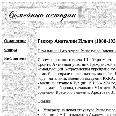
Геккер Анатолий Ильич (1888-193
Оглавление
Форум
Начальник 11-го отдела Разведупра (внешн
Библиотека
Из семьи военного врача. Штабс-ротмистр ц
фронте. Активный участник Гражданской во
командующий Астраханским укрепрайоном, в 
армией, в феврале-июле - начальник войск 
года - начальник Военной академии РККА. 
- военный атташе в Турции. В 1933-1934 го
Наркомата обороны, начальник VI отдела Р
орденами Красного Знамени. Арестован 31
Ссылки:
Утверждена новая структура Разведупра
Бармина А.Г. отзывают в Академию, гол