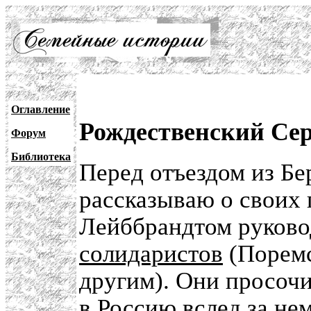
Оглавление
Рождественский Сер
Форум
Библиотека
Перед отъездом из Бе
рассказываю о своих 
Лейббрандтом руково
солидаристов
(Поремс
другим). Они просочи
в Россию вслед за не