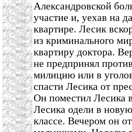
Александровской боль
участие и, уехав на д
квартире. Лесик вско
из криминального мир
квартиру доктора. В
не предпринял против
милицию или в уголов
спасти Лесика от пре
Он поместил Лесика 
Лесика одели в новую
классе. Вечером он о