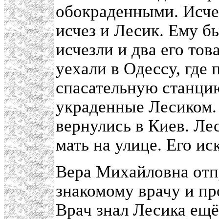
обокраденными. Исче
исчез и Лесик. Ему б
исчезли и два его тов
уехали в Одессу, где
спасательную станцию
украденные Лесиком.
вернулись в Киев. Ле
мать на улице. Его ис
Вера Михайловна отпр
знакомому врачу и пр
Врач знал Лесика ещё