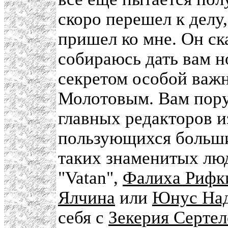
скоро перешел к делу,
пришел ко мне. Он ск
собираюсь дать вам н
секретом особой важ
Молотовым. Вам пору
главных редакторов и
пользующихся больши
таких знаменитых лю
"Vatan",
Фалиха Рифк
Ялчина
или
Юнус На
себя с
Зекерия Серте