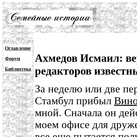
Оглавление
Ахмедов Исмаил: ве
Форум
редакторов известн
Библиотека
За неделю или две пе
Стамбул прибыл
Вино
мной. Сначала он дейс
моем офисе для друже
все еще пытается пол